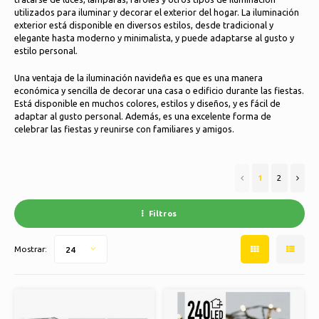
Patines de hielo
Cojines y ropa de cama
utilizados para iluminar y decorar el exterior del hogar. La iluminación
exterior está disponible en diversos estilos, desde tradicional y
Polski
elegante hasta moderno y minimalista, y puede adaptarse al gusto y
Deporte
Lámparas y iluminación
estilo personal.
Una ventaja de la iluminación navideña es que es una manera
Otros
Cestas, macetas y jarrones
económica y sencilla de decorar una casa o edificio durante las fiestas.
Está disponible en muchos colores, estilos y diseños, y es fácil de
Muebles
adaptar al gusto personal. Además, es una excelente forma de
celebrar las fiestas y reunirse con familiares y amigos.
1
2
Filtros
Mostrar:
24