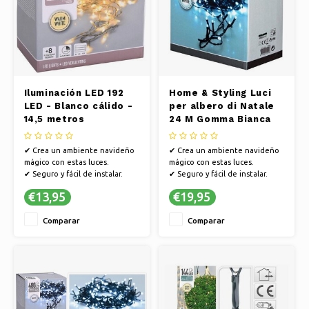
Iluminación LED 192
Home & Styling Luci
LED - Blanco cálido -
per albero di Natale
14,5 metros
24 M Gomma Bianca
320 pezzi ● Scopri
tutti i nostri prodotti
✔ Crea un ambiente navideño
✔ Crea un ambiente navideño
Natale | Yellow
mágico con estas luces.
mágico con estas luces.
Webshop
✔ Seguro y fácil de instalar.
✔ Seguro y fácil de instalar.
✔ Ambiente encantador en
✔ Ambiente encantador en
€13,95
€19,95
cualquier estancia.
cualquier estancia.
Comparar
Comparar