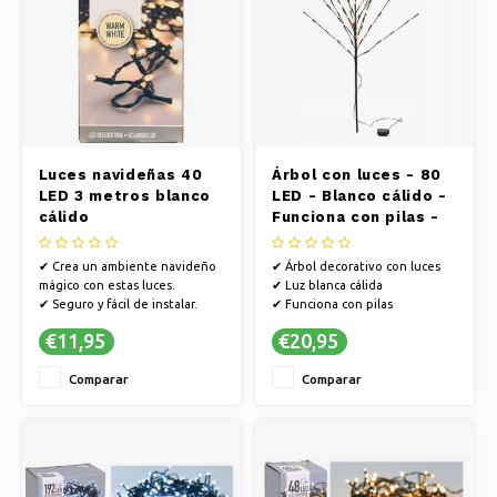
Luces navideñas 40
Árbol con luces - 80
LED 3 metros blanco
LED - Blanco cálido -
cálido
Funciona con pilas -
100 x 110 cm
✔ Crea un ambiente navideño
✔ Árbol decorativo con luces
mágico con estas luces.
✔ Luz blanca cálida
✔ Seguro y fácil de instalar.
✔ Funciona con pilas
✔ Ambiente encantador en
€11,95
€20,95
cualquier estancia.
Comparar
Comparar