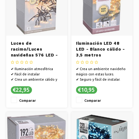
Luces de
Iluminación LED 48
racimo/Luces
LED - Blanco cálido -
navideñas 576 LED -
3,5 metros
Blanco cálido - 4
metros
✔ Iluminación atmosférica
✔ Crea un ambiente navideño
✔ Fácil de instalar
mágico con estas luces.
✔ Crea un ambiente cálido y
✔ Seguro y fácil de instalar.
festivo en cualquier hogar.
✔ Ambiente encantador en
€22,95
€10,95
cualquier estancia.
Comparar
Comparar