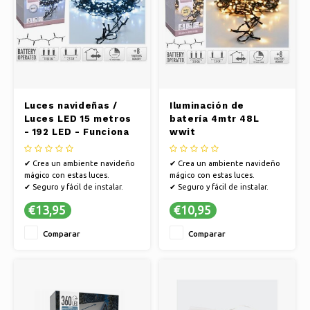
Luces navideñas /
Iluminación de
Luces LED 15 metros
batería 4mtr 48L
- 192 LED - Funciona
wwit
con pilas
✔ Crea un ambiente navideño
✔ Crea un ambiente navideño
mágico con estas luces.
mágico con estas luces.
✔ Seguro y fácil de instalar.
✔ Seguro y fácil de instalar.
✔ Ambiente encantador en
✔ Ambiente encantador en
€13,95
€10,95
cualquier estancia.
cualquier estancia.
Comparar
Comparar