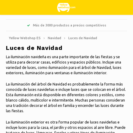
Hoofdmenu / aficiones y tiempo libre
Hoofdmenu / dulces y golosinas
Hoofdmenu / limpieza
Hoofdmenu / navidad
Hoofdmenu / jardín
Hoofdmenu / hogar
Hoofdmenu / ropa
Hoofdmenu
Más de 3000 productos a precios competitivos
Aficiones y tiempo libre
Dulces y golosinas
Limpieza
Navidad
Idioma
Jardín
Hogar
Ropa
Yellow Webshop ES
Navidad
Luces de Navidad
Luces de Navidad
Cocina & Cocinar
Libros
Árboles de Navidad artificiales
Chaquetas Nordberg Outdoor
Dulce, ácido y regaliz
Barbacoa
Felpones
Nederlands
La iluminación navideña es una parte importante de las fiestas y se
utiliza para decorar casas, edificios y espacios públicos. Incluye una
Limpieza
Creativo
Coronas navideñas y guirnaldas
Deportes de invierno Nordberg Outdoor
Jardineras y macetas
Decoración y accesorios para el hogar
Deutsch
variedad de luces, como iluminación para el árbol de Navidad, luces
exteriores, iluminación para ventanas e iluminación interior.
Almacenamiento
Animales
Ropa interior
Sombrillas
Velas aromáticas
English
Luces de Navidad
La iluminación del árbol de Navidad es probablemente la forma más
conocida de luces navideñas e incluye luces que se colocan en el árbol.
Bicicletas
Calcetines
Decoración de jardín
Cuadros de vidrio
Français
Esta iluminación está disponible en diferentes colores y estilos, como
blanco cálido, multicolor e intermitente. Muchas personas consideran
Decoración navideña
una tradición decorar el árbol en familia y encender las luces durante
Camping
Térmico
Herramientas de jardín
Velas
las fiestas.
Español
La iluminación exterior es otra forma popular de luces navideñas e
Viajar
Muebles de jardín
Relojes
incluye luces para la casa, el jardín y otros espacios al aire libre. Puede
Italiano
tratarse de luces, lámparas, faroles y otros tipos de iluminación