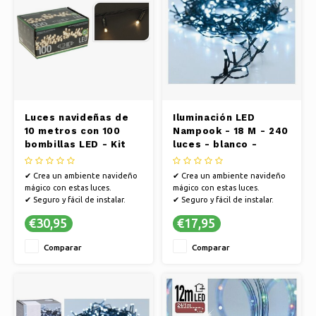
Luces navideñas de
Iluminación LED
10 metros con 100
Nampook - 18 M - 240
bombillas LED - Kit
luces - blanco -
básico - Blanco
exterior
cálido
✔ Crea un ambiente navideño
✔ Crea un ambiente navideño
mágico con estas luces.
mágico con estas luces.
✔ Seguro y fácil de instalar.
✔ Seguro y fácil de instalar.
✔ Ambiente encantador en
✔ Ambiente encantador en
€30,95
€17,95
cualquier estancia.
cualquier estancia.
Comparar
Comparar