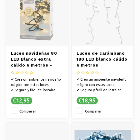
Luces navideñas 80
Luces de carámbano
LED Blanco extra
180 LED blanco cálido
cálido 6 metros -
6 metros
Interior y exterior
✔ Crea un ambiente navideño
✔ Crea un ambiente navideño
mágico con estas luces.
mágico con estas luces.
✔ Seguro y fácil de instalar.
✔ Seguro y fácil de instalar.
✔ Ambiente encantador en
✔ Ambiente encantador en
€12,95
€18,95
cualquier estancia.
cualquier estancia.
Comparar
Comparar