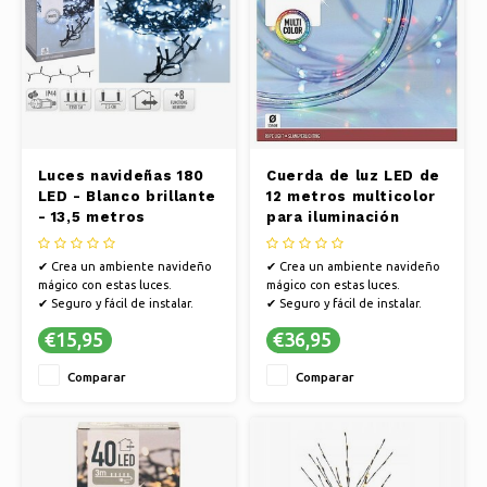
Luces navideñas 180
Cuerda de luz LED de
LED - Blanco brillante
12 metros multicolor
- 13,5 metros
para iluminación
decorativa
✔ Crea un ambiente navideño
✔ Crea un ambiente navideño
mágico con estas luces.
mágico con estas luces.
✔ Seguro y fácil de instalar.
✔ Seguro y fácil de instalar.
✔ Ambiente encantador en
✔ Ambiente encantador en
€15,95
€36,95
cualquier estancia.
cualquier estancia.
Comparar
Comparar