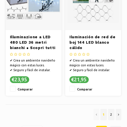
Illuminazione a LED
Iluminación de red de
480 LED 36 metri
boj 144 LED blanco
bianchi ● Scopri tutti
cálido
i nostri prodotti
Natale | Yellow
✔ Crea un ambiente navideño
✔ Crea un ambiente navideño
Webshop
mágico con estas luces.
mágico con estas luces.
✔ Seguro y fácil de instalar.
✔ Seguro y fácil de instalar.
✔ Ambiente encantador en
✔ Ambiente encantador en
€23,95
€21,95
cualquier estancia.
cualquier estancia.
Comparar
Comparar
1
2