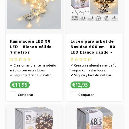
Iluminación LED 96
Luces para árbol de
LED - Blanco cálido -
Navidad 600 cm - 80
7 metros
LED blanco cálido -
para árboles
artificiales pequeños
✔ Crea un ambiente navideño
✔ Crea un ambiente navideño
y coronas navideñas
mágico con estas luces.
mágico con estas luces.
✔ Seguro y fácil de instalar.
✔ Seguro y fácil de instalar.
✔ Ambiente encantador en
✔ Ambiente encantador en
€11,95
€12,95
cualquier estancia.
cualquier estancia.
Comparar
Comparar