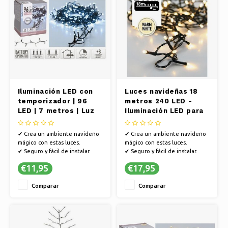
Iluminación LED con
Luces navideñas 18
temporizador | 96
metros 240 LED -
LED | 7 metros | Luz
Iluminación LED para
blanca | 8
exterior - Blanco
configuraciones
cálido
✔ Crea un ambiente navideño
✔ Crea un ambiente navideño
mágico con estas luces.
mágico con estas luces.
✔ Seguro y fácil de instalar.
✔ Seguro y fácil de instalar.
✔ Ambiente encantador en
✔ Ambiente encantador en
€11,95
€17,95
cualquier estancia.
cualquier estancia.
Comparar
Comparar