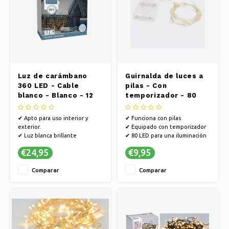
Luz de carámbano
Guirnalda de luces a
360 LED - Cable
pilas - Con
blanco - Blanco - 12
temporizador - 80
metros -
LED - 80 cm
Interior/Exterior
✔ Apto para uso interior y
✔ Funciona con pilas
exterior.
✔ Equipado con temporizador
✔ Luz blanca brillante
✔ 80 LED para una iluminación
✔ Longitud extra larga
uniforme
€24,95
€9,95
Comparar
Comparar