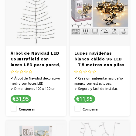
Árbol de Navidad LED
Luces navideñas
Countryfield con
blanco cálido 96 LED
luces LED para pared,
- 7,5 metros con pilas
100 x 120 cm | 136 LED
(8 configuraciones)
✔ Árbol de Navidad decorativo
✔ Crea un ambiente navideño
hecho con luces LED
mágico con estas luces.
✔ Dimensiones 100 x 120 cm
✔ Seguro y fácil de instalar.
✔ La nueva tendencia
✔ Ambiente encantador en
€31,95
€11,95
navideña de 2021
cualquier estancia.
✔ También apto para uso en
Comparar
Comparar
exteriores.