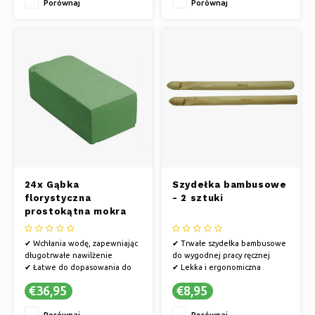
Porównaj
Porównaj
dzień ojca i dzień matki
✔ OSOBISTE ZWYCIĘSTWO:
Podaruj pięknie zapakowany
prezent z
24x Gąbka
Szydełka bambusowe
florystyczna
- 2 sztuki
prostokątna mokra
20 x 10 x 7 cm
✔ Wchłania wodę, zapewniając
✔ Trwałe szydełka bambusowe
długotrwałe nawilżenie
do wygodnej pracy ręcznej
✔ Łatwe do dopasowania do
✔ Lekka i ergonomiczna
własnego kształtu
konstrukcja umożliwiająca
€36,95
€8,95
✔ Do kompozycji kwiatowych i
łatwe szydełkowanie
dekoracji
✔ Twórz piękne projekty
Porównaj
Porównaj
szydełkowe