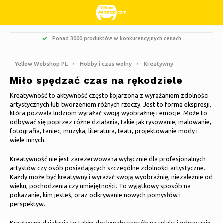
Ponad 3000 produktów w konkurencyjnych cenach
Hoofdmenu / słodycze i przysmaki
Hoofdmenu / hobby i czas wolny
Hoofdmenu / boże narodzenie
Hoofdmenu / sprzątanie
Hoofdmenu / odzież
Hoofdmenu / ogród
Hoofdmenu / dom
Hoofdmenu
Słodycze i przysmaki
Hobby i czas wolny
Boże Narodzenie
Sprzątanie
Odzież
Ogród
Język
Dom
Yellow Webshop PL
Hobby i czas wolny
Kreatywny
Miło spędzać czas na rękodziele
Kuchnia & Gotowanie
Książki
Sztuczne choinki
Kurtki Nordberg Outdoor
Słodkie, kwaśne i lukrecja
Grill
Wycieraczki
Nederlands
Kreatywność to aktywność często kojarzona z wyrażaniem zdolności
artystycznych lub tworzeniem różnych rzeczy. Jest to forma ekspresji,
Sprzątanie
Wieńce świąteczne i girlandy
Sporty zimowe Nordberg Outdoor
Skrzynki na kwiaty i doniczki
Dekoracje i akcesoria do domu
Deutsch
która pozwala ludziom wyrażać swoją wyobraźnię i emocje. Może to
Kreatywny
odbywać się poprzez różne działania, takie jak rysowanie, malowanie,
fotografia, taniec, muzyka, literatura, teatr, projektowanie mody i
Przechowywanie
Oświetlenie świąteczne
Bielizna
Parasole
Świeczki zapachowe
English
wiele innych.
Zwierzęta
Dekoracje świąteczne
Skarpetki
Dekoracje ogrodowe
Obrazy szklane
Français
Kreatywność nie jest zarezerwowana wyłącznie dla profesjonalnych
artystów czy osób posiadających szczególne zdolności artystyczne.
Rowery
Każdy może być kreatywny i wyrażać swoją wyobraźnię, niezależnie od
Termiczny
Narzędzia ogrodowe
Świeczki
Español
wieku, pochodzenia czy umiejętności. To wyjątkowy sposób na
pokazanie, kim jesteś, oraz odkrywanie nowych pomysłów i
Kemping
perspektyw.
Meble ogrodowe
Zegary
Italiano
Podróżować
Kreatywne działania to także doskonały sposób na relaks i oderwanie