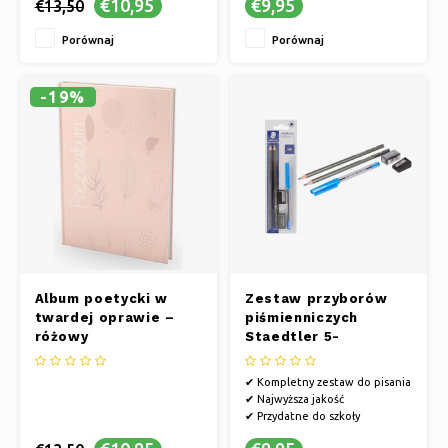
€10,95
€9,95
€13,50
✔ Niezawodne zapięcie do
różnych ubrań
Porównaj
Porównaj
-19%
Album poetycki w
Zestaw przyborów
twardej oprawie –
piśmienniczych
różowy
Staedtler 5-
częściowy
✔ Kompletny zestaw do pisania
✔ Najwyższa jakość
✔ Przydatne do szkoły