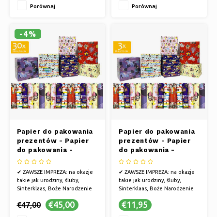
Porównaj
Porównaj
hurtowym
-4%
Papier do pakowania
Papier do pakowania
prezentów - Papier
prezentów - Papier
do pakowania -
do pakowania -
Papier do pakowania
Papier do pakowania
prezentów 200 x 70
prezentów 200 x 70
✔ ZAWSZE IMPREZA: na okazje
✔ ZAWSZE IMPREZA: na okazje
cm "Disney" - 30
cm "Disney" - 3 rolki
takie jak urodziny, śluby,
takie jak urodziny, śluby,
rolek
Sinterklaas, Boże Narodzenie
Sinterklaas, Boże Narodzenie
lub po prostu dlatego, że...
lub po prostu dlatego, że...
€45,00
€11,95
€47,00
✔ ALE TAKŻE NA: rocznice,
✔ ALE TAKŻE NA: rocznice,
narodziny dziecka, walentynki,
narodziny dziecka, walentynki,