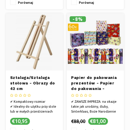
Porównaj
Porównaj
dzień ojca i dzień matki
dzień ojca i dzień matki
✔ OSOBISTE ZWYCIĘSTWO:
✔ OSOBISTE ZWYCIĘSTWO:
Podaruj pięknie zapakowany
Podaruj pięknie zapakowany
prezent z
prezent z
-8%
Sztaluga/Sztaluga
Papier do pakowania
stołowa - Obrazy do
prezentów - Papier
42 cm
do pakowania -
Papier do pakowania
prezentów 200 x 70
✔ Kompaktowy rozmiar
✔ ZAWSZE IMPREZA: na okazje
cm "Disney" - 60
✔ Idealny do użytku przy stole
takie jak urodziny, śluby,
rolek
lub w małych przestrzeniach
Sinterklaas, Boże Narodzenie
roboczych
lub po prostu dlatego, że...
€10,95
€81,00
€88,00
✔ Łatwy w konfiguracji
✔ ALE TAKŻE NA: rocznice,
narodziny dziecka, walentynki,