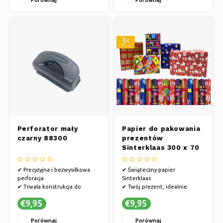
Perforator mały
Papier do pakowania
czarny 88300
prezentów
Sinterklaas 300 x 70
cm - 3 rolki
✔ Precyzyjna i bezwysiłkowa
✔ Świąteczny papier
perforacja
Sinterklaas
✔ Trwała konstrukcja do
✔ Twój prezent, idealnie
długotrwałego użytkowania
zapakowany
€9,95
€9,95
✔ Wydajny i przyjazny dla
✔ Nigdy nie brakuje, dzięki
użytkownika
naszym dużym zapasom
Porównaj
Porównaj
hurtowym