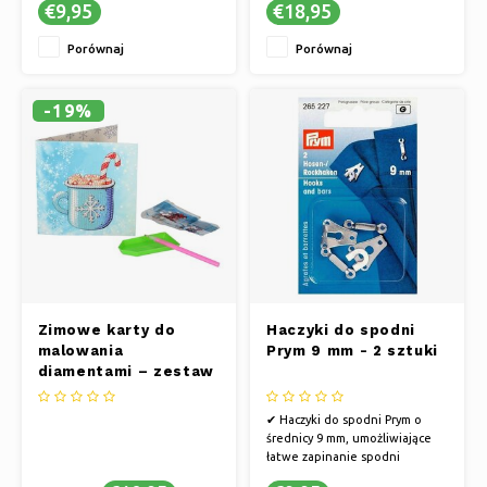
€9,95
€18,95
materiałów
uprawy
✔ Uratuj swoje ubrania dzięki
✔ Rozpocznij własną zieloną
Porównaj
Porównaj
proszkowi naprawczemu Prym
przygodę
-19%
Zimowe karty do
Haczyki do spodni
malowania
Prym 9 mm - 2 sztuki
diamentami – zestaw
4 sztuk
✔ Haczyki do spodni Prym o
średnicy 9 mm, umożliwiające
łatwe zapinanie spodni
✔ Łatwy w montażu i regulacji