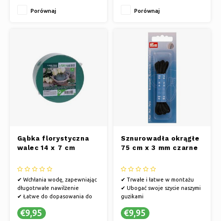
narodziny dziecka, walentynki,
narodziny dziecka, walentynki,
Porównaj
Porównaj
dzień ojca i dzień matki
dzień ojca i dzień matki
✔ OSOBISTE ZWYCIĘSTWO:
✔ OSOBISTE ZWYCIĘSTWO:
Podaruj pięknie zapakowany
Podaruj pięknie zapakowany
prezent z
prezent z
Gąbka florystyczna
Sznurowadła okrągłe
walec 14 x 7 cm
75 cm x 3 mm czarne
✔ Wchłania wodę, zapewniając
✔ Trwałe i łatwe w montażu
długotrwałe nawilżenie
✔ Ubogać swoje szycie naszymi
✔ Łatwe do dopasowania do
guzikami
własnego kształtu
✔ Wysokiej jakości guziki
€9,95
€9,95
✔ Do kompozycji kwiatowych i
pasmanteryjne