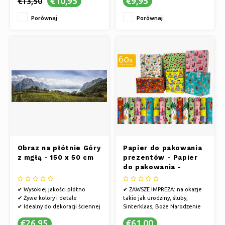
€10,95
€9,95
€13,50
Porównaj
Porównaj
Obraz na płótnie Góry
Papier do pakowania
z mgłą - 150 x 50 cm
prezentów - Papier
do pakowania -
Papier do pakowania
prezentów 200 x 70
✔ Wysokiej jakości płótno
✔ ZAWSZE IMPREZA: na okazje
cm "Kids" - 60 rolek
✔ Żywe kolory i detale
takie jak urodziny, śluby,
✔ Idealny do dekoracji ściennej
Sinterklaas, Boże Narodzenie
lub po prostu dlatego, że...
€26,95
€61,00
✔ ALE TAKŻE NA: rocznice,