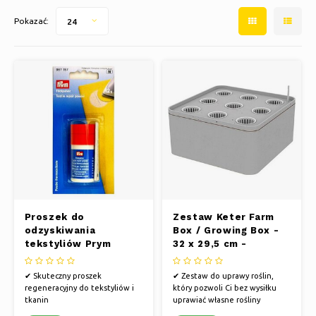
Pokazać:
24
Proszek do
Zestaw Keter Farm
odzyskiwania
Box / Growing Box -
tekstyliów Prym
32 x 29,5 cm -
wysokość 15 cm
✔ Skuteczny proszek
✔ Zestaw do uprawy roślin,
regeneracyjny do tekstyliów i
który pozwoli Ci bez wysiłku
tkanin
uprawiać własne rośliny
✔ Wszechstronny do różnych
✔ Prosty i edukacyjny proces