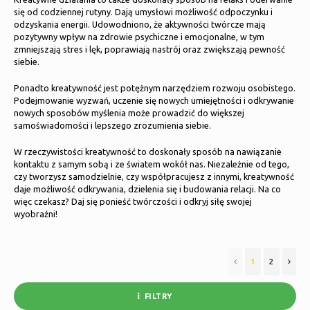
Poduszki i pościel
się od codziennej rutyny. Dają umysłowi możliwość odpoczynku i
Polski
odzyskania energii. Udowodniono, że aktywności twórcze mają
Łyżwy
pozytywny wpływ na zdrowie psychiczne i emocjonalne, w tym
Lampy i oświetlenie
zmniejszają stres i lęk, poprawiają nastrój oraz zwiększają pewność
siebie.
Sport
Kosze, donice i wazony
Ponadto kreatywność jest potężnym narzędziem rozwoju osobistego.
Pozostałe
Podejmowanie wyzwań, uczenie się nowych umiejętności i odkrywanie
Meble
nowych sposobów myślenia może prowadzić do większej
samoświadomości i lepszego zrozumienia siebie.
W rzeczywistości kreatywność to doskonały sposób na nawiązanie
kontaktu z samym sobą i ze światem wokół nas. Niezależnie od tego,
czy tworzysz samodzielnie, czy współpracujesz z innymi, kreatywność
daje możliwość odkrywania, dzielenia się i budowania relacji. Na co
więc czekasz? Daj się ponieść twórczości i odkryj siłę swojej
wyobraźni!
1
2
FILTRY