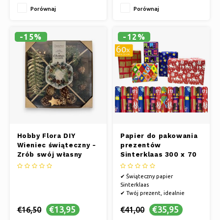
dekoracji
Porównaj
Porównaj
-15%
-12%
Hobby Flora DIY
Papier do pakowania
Wieniec świąteczny -
prezentów
Zrób swój własny
Sinterklaas 300 x 70
wieniec świąteczny
cm - 60 rolek
✔ Świąteczny papier
Sinterklaas
✔ Twój prezent, idealnie
zapakowany
€13,95
€35,95
€16,50
€41,00
✔ Nigdy nie brakuje, dzięki
naszym dużym zapasom