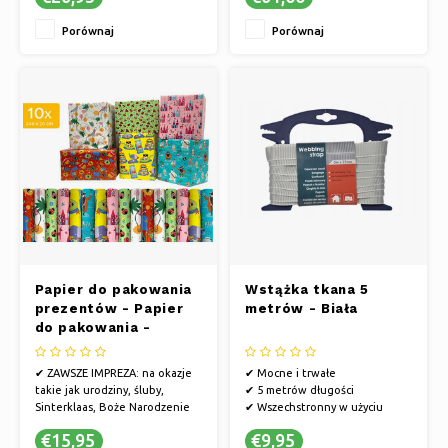
narodziny dziecka, walentynki,
Porównaj
Porównaj
dzień ojca i dzień matki
✔ OSOBISTE ZWYCIĘSTWO:
Podaruj pięknie zapakowany
prezent z
Papier do pakowania
Wstążka tkana 5
prezentów - Papier
metrów - Biała
do pakowania -
Papier do pakowania
prezentów 200 x 70
✔ ZAWSZE IMPREZA: na okazje
✔ Mocne i trwałe
cm "Dzieci" - 10 rolek
takie jak urodziny, śluby,
✔ 5 metrów długości
Sinterklaas, Boże Narodzenie
✔ Wszechstronny w użyciu
lub po prostu dlatego, że...
€15,95
€9,95
✔ ALE TAKŻE NA: rocznice,