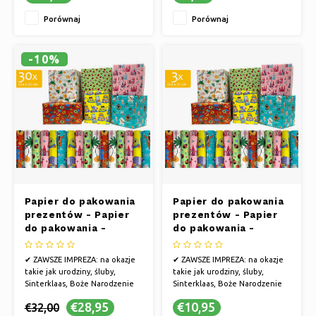
narodziny dziecka, walentynki,
Porównaj
Porównaj
dzień ojca i dzień matki
✔ OSOBISTE ZWYCIĘSTWO:
Podaruj pięknie zapakowany
prezent z
-10%
Papier do pakowania
Papier do pakowania
prezentów - Papier
prezentów - Papier
do pakowania -
do pakowania -
Papier do pakowania
Papier do pakowania
prezentów 200 x 70
prezentów 200 x 70
✔ ZAWSZE IMPREZA: na okazje
✔ ZAWSZE IMPREZA: na okazje
cm "Dzieci" - 30 rolek
cm "Dzieci" - 3 rolki
takie jak urodziny, śluby,
takie jak urodziny, śluby,
Sinterklaas, Boże Narodzenie
Sinterklaas, Boże Narodzenie
lub po prostu dlatego, że...
lub po prostu dlatego, że...
€28,95
€10,95
€32,00
✔ ALE TAKŻE NA: rocznice,
✔ ALE TAKŻE NA: rocznice,