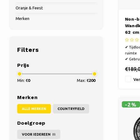
Oranje & Feest
Merken
Non-b
Wandk
62 cm 
✔ Tijdlo
Filters
ruimte
✔ Gebrui
Prijs
snoer zi
€189,
✔ Wandd
dubbele 
Ver
Min: €
0
Max: €
200
Merken
-2%
ALLE MERKEN
COUNTRYFIELD
Doelgroep
VOOR IEDEREEN
(5)