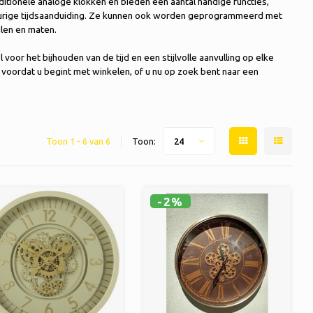
ditionele analoge klokken en bieden een aantal handige functies,
keurige tijdsaanduiding. Ze kunnen ook worden geprogrammeerd met
jlen en maten.
voor het bijhouden van de tijd en een stijlvolle aanvulling op elke
 voordat u begint met winkelen, of u nu op zoek bent naar een
Toon 1 - 6 van 6
Toon:
24
-2%