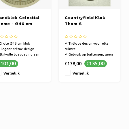
andklok Celestial
Countryfield Klok
reme - Ø46 cm
Thom S
Grote Ø46 cm klok
✔ Tijdloos design voor elke
Elegant crème design
ruimte
Stijlvolle toevoeging aan
✔ Gebruik op batterijen, geen
ke ruimte
snoer zichtbaar
101,00
€135,00
€138,00
✔ Wanddecoratie met een
dubbele functie
Vergelijk
Vergelijk