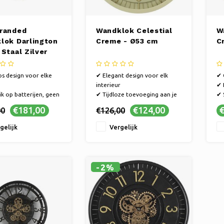
randed
Wandklok Celestial
W
lok Darlington
Creme - Ø53 cm
C
Staal Zilver
os design voor elke
✔ Elegant design voor elk
✔ 
interieur
✔ 
k op batterijen, geen
✔ Tijdloze toevoeging aan je
✔ 
chtbaar
ruimte
el
€181,00
€124,00
€
00
€126,00
ecoratie met een
✔ Stijlvolle crème kleur
functie
gelijk
Vergelijk
-2%