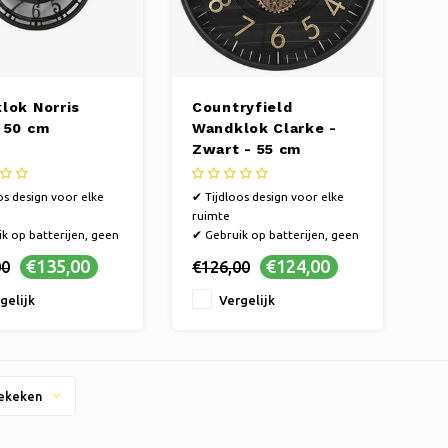
lok Norris
Countryfield
 50 cm
Wandklok Clarke -
Zwart - 55 cm
os design voor elke
✔ Tijdloos design voor elke
ruimte
k op batterijen, geen
✔ Gebruik op batterijen, geen
chtbaar
snoer zichtbaar
€135,00
€124,00
00
€126,00
ecoratie met een
✔ Wanddecoratie met een
functie
dubbele functie
gelijk
Vergelijk
ekeken