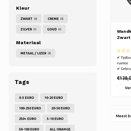
Kleur
ZWART
CREME
(2)
(2)
ZILVER
GOUD
(1)
(1)
Wandk
Zwart
Materiaal
METAAL / IJZER
(3)
✔ Tijdlo
ruimte
✔ Gebrui
snoer zi
€138,
✔ Wandd
Tags
dubbele 
Ver
0-5 EURO
10-20 EURO
100-250 EURO
20-50 EURO
Meest b
250+ EURO
5-10 EURO
50-100 EURO
ALL ORANGE