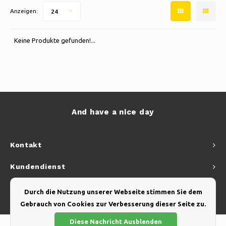
Schlittschuhlaufen
Kissen & Bettwäsche
Anzeigen:
24
Polski
Sport
Lampen & Beleuchtung
Keine Produkte gefunden!...
Sonstiges
Körbe, Töpfe & Vasen
Möbel
And have a nice day
Kontakt
Kundendienst
Mein Konto
Durch die Nutzung unserer Webseite stimmen Sie dem
Gebrauch von Cookies zur Verbesserung dieser Seite zu.
Diese Nachricht Ausblenden