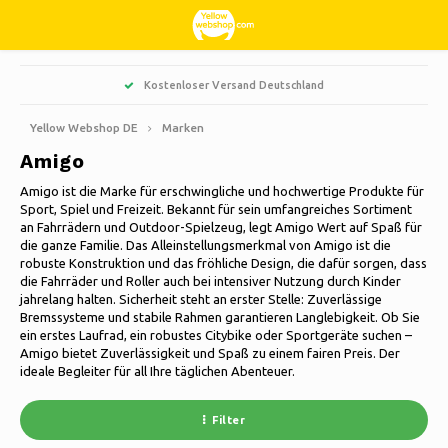
Hoofdmenu / wohnen, interieur und dekoration
Hoofdmenu / süßigkeiten und bonbons
Hoofdmenu / hobbys & freizeit
Hoofdmenu / weihnachten
Hoofdmenu / haushalte
Hoofdmenu / kleidung
Hoofdmenu / garten
Hoofdmenu
Kostenloser Versand Deutschland
Wohnen, Interieur und Dekoration
Süßigkeiten und Bonbons
Hobbys & Freizeit
Weihnachten
Haushalte
Kleidung
Sprache
Garten
Yellow Webshop DE
Marken
Amigo
Kochen
Bücher
Künstliche Weihnachtsbäume
Jacken Nordberg Outdoor
Süß, sauer und Lakritz
Barbecue
Fußmatten
Nederlands
Amigo ist die Marke für erschwingliche und hochwertige Produkte für
Sport, Spiel und Freizeit. Bekannt für sein umfangreiches Sortiment
Reinigen
Kreativ
Weihnachtskränze & Girlanden
Wintersport Nordberg Outdoor
Pflanzgefäße und Blumentöpfe
Dekoration & Zubehör
an Fahrrädern und Outdoor-Spielzeug, legt Amigo Wert auf Spaß für
Deutsch
die ganze Familie. Das Alleinstellungsmerkmal von Amigo ist die
robuste Konstruktion und das fröhliche Design, die dafür sorgen, dass
Aufbewahrungsboxen
Tiere
Weihnachtsbeleuchtung
Unterwäsche
Sonnenschirme
Duftkerzen
die Fahrräder und Roller auch bei intensiver Nutzung durch Kinder
English
jahrelang halten. Sicherheit steht an erster Stelle: Zuverlässige
Fahrräder
Weihnachtsdekoration
Socken
Gartendekoration
Glasbilder
Bremssysteme und stabile Rahmen garantieren Langlebigkeit. Ob Sie
ein erstes Laufrad, ein robustes Citybike oder Sportgeräte suchen –
Français
Amigo bietet Zuverlässigkeit und Spaß zu einem fairen Preis. Der
Camping
Thermo
Gartenwerkzeuge
Kerzen
ideale Begleiter für all Ihre täglichen Abenteuer.
Español
Reisen
Gartenmöbel
Uhren
Filter
Italiano