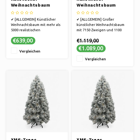
Weihnachtsbaum
Weihnachtsbaum
Washington 360cm
Washington 400 cm
mit LED + Smart
✔ [ALLGEMEIN] Künstlicher
✔ [ALLGEMEIN] Großer
Adapter
Weihnachtsbaum mit mehr als
künstlicher Weihnachtsbaum
5000 realistischen
mit 7150 Zweigen und 1100
Tannenzweigen
LED-Lichtern | Großes Modell
€639,00
€1.119,00
✔ [MODELL] Großer künstlicher
✔ [MODELL] Großer künstlicher
Weihnachtsbaum, 360 cm, ohne
Weihnachtsbaum, 400 cm
€1.089,00
Vergleichen
Beleuchtung
✔ [KOMFORT] Schneller
✔ [KOMFORT] Schneller
Aufbau in 15-25 Minuten dank
Vergleichen
Aufbau in 15-25 Minuten dank
Scharnierkonstruktion
Scharnierkonstruktion
✔ [SICHER] Feuerbeständig
✔ [SICHER] Feuerbeständi
XMS-Trees
XMS-Trees