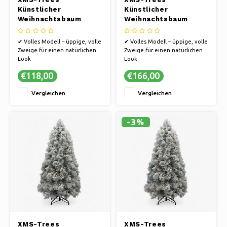
Künstlicher
Künstlicher
Weihnachtsbaum
Weihnachtsbaum
Fairbanks H150 x Ø76
Fairbanks H180 x Ø94
cm - inkl. LED - mit
cm - inkl. LED - mit
✔ Volles Modell – üppige, volle
✔ Volles Modell – üppige, volle
schneebedeckten
schneebedeckten
Zweige für einen natürlichen
Zweige für einen natürlichen
Zweigen - Schwer
Zweigen - Schwer
Look
Look
entflammbar
entflammbar
✔ Schneeeffekt – verleiht
✔ Schneeeffekt – verleiht
€118,00
€166,00
einen stimmungsvollen,
einen stimmungsvollen,
winterlichen Look
winterlichen Look
Vergleichen
Vergleichen
✔ Langlebig – jahrelang
✔ Langlebig – jahrelang
wiederverwendbar, ohne dass
wiederverwendbar, ohne dass
die Nadeln herausfallen.
die Nadeln herausfallen.
✔ Einfacher Aufbau – clevere
✔ Einfacher Aufbau – clevere
-3%
Scharnierkonstru
Scharnierkonstru
XMS-Trees
XMS-Trees