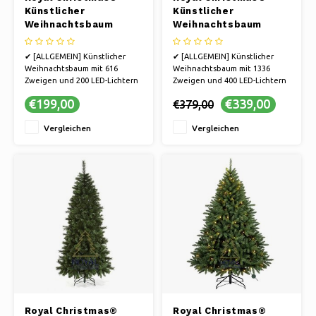
Künstlicher
Künstlicher
Weihnachtsbaum
Weihnachtsbaum
Visby 150 cm |
Visby 210 cm |
inklusive LED-
inklusive LED-
✔ [ALLGEMEIN] Künstlicher
✔ [ALLGEMEIN] Künstlicher
Beleuchtung
Beleuchtung
Weihnachtsbaum mit 616
Weihnachtsbaum mit 1336
Zweigen und 200 LED-Lichtern
Zweigen und 400 LED-Lichtern
✔ [DEKORATIVES] Breites
✔ [DEKORATIVES] Breites
€199,00
€339,00
€379,00
Modell mit einer Höhe von 150
Modell mit einer Höhe von 210
cm
cm
Vergleichen
Vergleichen
✔ Einschließlich LED-
✔ Einschließlich LED-
Beleuchtung über Android/iOS
Beleuchtung über Android/iOS
✔ Schneller Aufbau in 15-25
✔ Schneller Aufbau in 15-25
Minuten dank der
Minuten dank der
Klappkonstruktion
Klappkonstruktion
✔ [SICH
✔ [SIC
Royal Christmas®
Royal Christmas®