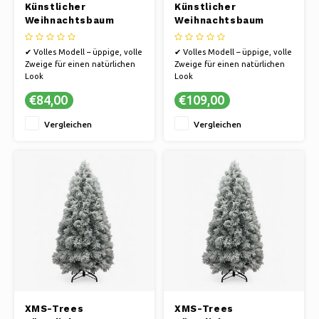
Künstlicher
Künstlicher
Weihnachtsbaum
Weihnachtsbaum
Fairbanks H150 x Ø76
Fairbanks H180 x Ø94
cm - mit
cm - mit
✔ Volles Modell – üppige, volle
✔ Volles Modell – üppige, volle
schneebedeckten
schneebedeckten
Zweige für einen natürlichen
Zweige für einen natürlichen
Zweigen - Schwer
Zweigen - Schwer
Look
Look
entflammbar
entflammbar
✔ Schneeeffekt – verleiht
✔ Schneeeffekt – verleiht
€84,00
€109,00
einen stimmungsvollen,
einen stimmungsvollen,
winterlichen Look
winterlichen Look
Vergleichen
Vergleichen
✔ Langlebig – jahrelang
✔ Langlebig – jahrelang
wiederverwendbar, ohne dass
wiederverwendbar, ohne dass
die Nadeln herausfallen.
die Nadeln herausfallen.
✔ Einfacher Aufbau – clevere
✔ Einfacher Aufbau – clevere
Scharnierkonstru
Scharnierkonstru
XMS-Trees
XMS-Trees