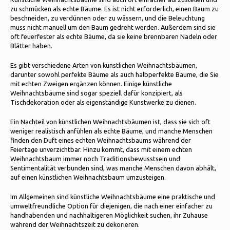
Schlittschuhlaufen
Kissen & Bettwäsche
zu schmücken als echte Bäume. Es ist nicht erforderlich, einen Baum zu
beschneiden, zu verdünnen oder zu wässern, und die Beleuchtung
Polski
muss nicht manuell um den Baum gedreht werden. Außerdem sind sie
Sport
Lampen & Beleuchtung
oft feuerfester als echte Bäume, da sie keine brennbaren Nadeln oder
Blätter haben.
Sonstiges
Körbe, Töpfe & Vasen
Es gibt verschiedene Arten von künstlichen Weihnachtsbäumen,
darunter sowohl perfekte Bäume als auch halbperfekte Bäume, die Sie
Möbel
mit echten Zweigen ergänzen können. Einige künstliche
Weihnachtsbäume sind sogar speziell dafür konzipiert, als
Tischdekoration oder als eigenständige Kunstwerke zu dienen.
Ein Nachteil von künstlichen Weihnachtsbäumen ist, dass sie sich oft
weniger realistisch anfühlen als echte Bäume, und manche Menschen
finden den Duft eines echten Weihnachtsbaums während der
Feiertage unverzichtbar. Hinzu kommt, dass mit einem echten
Weihnachtsbaum immer noch Traditionsbewusstsein und
Sentimentalität verbunden sind, was manche Menschen davon abhält,
auf einen künstlichen Weihnachtsbaum umzusteigen.
Im Allgemeinen sind künstliche Weihnachtsbäume eine praktische und
umweltfreundliche Option für diejenigen, die nach einer einfacher zu
handhabenden und nachhaltigeren Möglichkeit suchen, ihr Zuhause
während der Weihnachtszeit zu dekorieren.