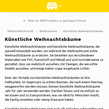
Hoofdmenu / wohnen, interieur und dekoration
Hoofdmenu / süßigkeiten und bonbons
Hoofdmenu / hobbys & freizeit
Hoofdmenu / weihnachten
Hoofdmenu / haushalte
Hoofdmenu / kleidung
Hoofdmenu / garten
Hoofdmenu
Mehr als 3000 Produkte zu günstigen Preisen
Wohnen, Interieur und Dekoration
Süßigkeiten und Bonbons
Hobbys & Freizeit
Weihnachten
Haushalte
Kleidung
Sprache
Garten
Yellow Webshop DE
Weihnachten
Künstliche Weihnachtsbäume
Künstliche Weihnachtsbäume
Kochen
Bücher
Jacken Nordberg Outdoor
Süß, sauer und Lakritz
Barbecue
Fußmatten
Nederlands
Künstliche Weihnachtsbäume
Künstliche Weihnachtsbäume sind künstliche Weihnachtsbäume, die
speziell entwickelt wurden, um während der Weihnachtszeit echte
Reinigen
Kreativ
Wintersport Nordberg Outdoor
Pflanzgefäße und Blumentöpfe
Dekoration & Zubehör
Weihnachtsbäume zu ersetzen. Sie bestehen aus verschiedenen
Deutsch
Materialien wie PVC, Kunststoff und Metall und sind normalerweise so
Weihnachtskränze & Girlanden
gestaltet, dass sie realistisch aussehen, mit Zweigen, die wie echte
Aufbewahrungsboxen
Tiere
Unterwäsche
Sonnenschirme
Duftkerzen
Nadeln aussehen, und einige haben sogar eingebaute Lichter.
Weihnachtsbeleuchtung
English
Fahrräder
Socken
Gartendekoration
Glasbilder
Einer der Vorteile von künstlichen Weihnachtsbäumen ist ihre
Haltbarkeit. Im Gegensatz zu echten Bäumen, die nach einem Feiertag
Weihnachtsdekoration
Français
weggeworfen werden müssen, können künstliche Weihnachtsbäume
Camping
Thermo
Gartenwerkzeuge
Kerzen
Jahr für Jahr verwendet werden. Darüber hinaus sind sie einfach zu
verstauen und zu transportieren, was sie ideal für Menschen macht,
Español
die häufig umziehen oder wenig Stauraum haben.
Reisen
Gartenmöbel
Uhren
Italiano
Künstliche Weihnachtsbäume sind auch oft einfacher aufzustellen und