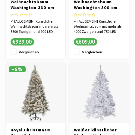
Weihnachtsbaum
Weihnachtsbaum
Washington 360 cm
Washington 300 cm
mit LED + Smart
mit LED + Smart
Adapter
Adapter
✔ [ALLGEMEIN] Künstlicher
✔ [ALLGEMEIN] Künstlicher
Weihnachtsbaum mit mehr als
Weihnachtsbaum mit mehr als
5500 Zweigen und 900 LED-
4000 Zweigen und 750 LED-
Lichtern
Lichtern
€939,00
€609,00
✔ [MODELL] Breiter
✔ [MODELL] Breiter
künstlicher Baum mit einer
künstlicher Baum mit einer
Vergleichen
Vergleichen
Höhe von 360 cm
Höhe von 300 cm
✔ [KOMFORT] Schneller
✔ [KOMFORT] Schneller
Aufbau in 15-25 Minuten dank
Aufbau in 15-25 Minuten dank
Scharnierkonstruktion
Scharnierkonstruktion
-6%
✔ [SICHER] Feuerbeständig
✔ [SICHER] Feuerbeständig
behand
behand
Royal Christmas®
Weißer künstlicher