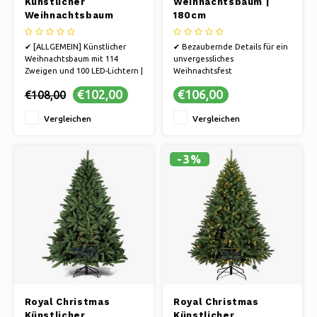
Künstlicher
Weihnachtsbaum |
Weihnachtsbaum
180cm
Chicago 120 cm mit
Schnee | inklusive
✔ [ALLGEMEIN] Künstlicher
✔ Bezaubernde Details für ein
LED-Beleuchtung
Weihnachtsbaum mit 114
unvergessliches
Zweigen und 100 LED-Lichtern |
Weihnachtsfest
Schneeweißes Modell
✔ Festliche Dekoration
€102,00
€106,00
€108,00
✔ Künstlicher Weihnachtsbaum
✔ Machen Sie es sich zu Hause
„Chicago“ mit
besonders gemütlich.
Vergleichen
Vergleichen
schneebedeckten Zweigen |
Höhe 120 cm
✔ Einschließlich LED-
Beleuchtung über Android/iOS
-3%
✔ Schneller Aufbau in 15
Royal Christmas
Royal Christmas
Künstlicher
Künstlicher