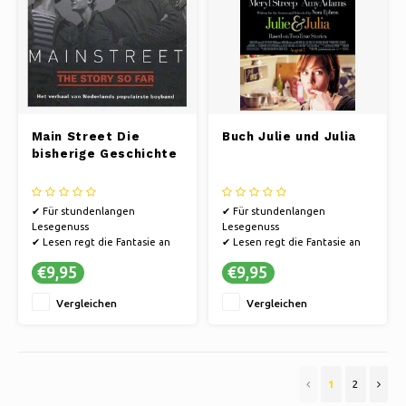
Main Street Die
Buch Julie und Julia
bisherige Geschichte
✔ Für stundenlangen
✔ Für stundenlangen
Lesegenuss
Lesegenuss
✔ Lesen regt die Fantasie an
✔ Lesen regt die Fantasie an
✔ Bücher bieten eine Flucht in
✔ Bücher bieten eine Flucht in
€9,95
€9,95
andere Welten.
andere Welten.
Vergleichen
Vergleichen
1
2