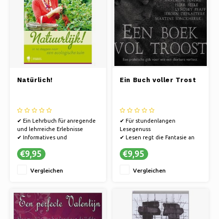
Natürlich!
Ein Buch voller Trost
✔ Ein Lehrbuch für anregende
✔ Für stundenlangen
und lehrreiche Erlebnisse
Lesegenuss
✔ Informatives und
✔ Lesen regt die Fantasie an
inspirierendes Material
✔ Bücher bieten eine Flucht in
€9,95
€9,95
✔ Hochwertiger Inhalt
andere Welten.
Vergleichen
Vergleichen