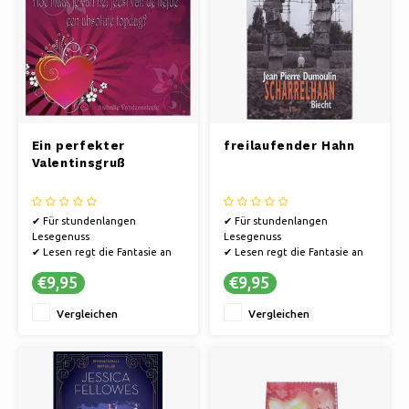
Ein perfekter
freilaufender Hahn
Valentinsgruß
✔ Für stundenlangen
✔ Für stundenlangen
Lesegenuss
Lesegenuss
✔ Lesen regt die Fantasie an
✔ Lesen regt die Fantasie an
✔ Bücher bieten eine Flucht in
✔ Bücher bieten eine Flucht in
€9,95
€9,95
andere Welten.
andere Welten.
Vergleichen
Vergleichen