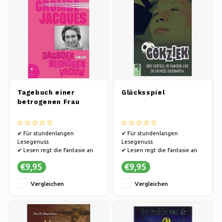
Tagebuch einer
Glücksspiel
betrogenen Frau
✔ Für stundenlangen
✔ Für stundenlangen
Lesegenuss
Lesegenuss
✔ Lesen regt die Fantasie an
✔ Lesen regt die Fantasie an
✔ Bücher bieten eine Flucht in
✔ Bücher bieten eine Flucht in
€9,95
€9,95
andere Welten.
andere Welten.
Vergleichen
Vergleichen