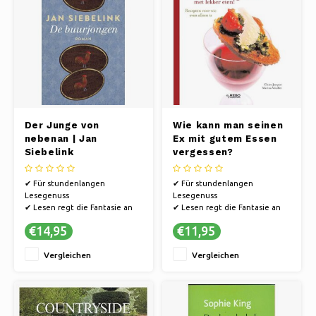
Der Junge von
Wie kann man seinen
nebenan | Jan
Ex mit gutem Essen
Siebelink
vergessen?
✔ Für stundenlangen
✔ Für stundenlangen
Lesegenuss
Lesegenuss
✔ Lesen regt die Fantasie an
✔ Lesen regt die Fantasie an
✔ Bücher bieten eine Flucht in
✔ Bücher bieten eine Flucht in
€14,95
€11,95
andere Welten.
andere Welten.
Vergleichen
Vergleichen