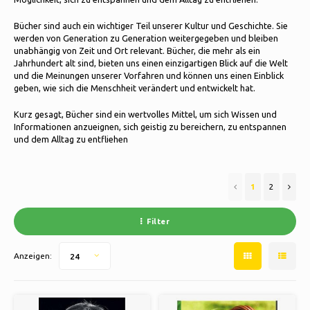
Kissen & Bettwäsche
Bücher sind auch ein wichtiger Teil unserer Kultur und Geschichte. Sie
Schlittschuhlaufen
Polski
werden von Generation zu Generation weitergegeben und bleiben
Lampen & Beleuchtung
unabhängig von Zeit und Ort relevant. Bücher, die mehr als ein
Jahrhundert alt sind, bieten uns einen einzigartigen Blick auf die Welt
Sport
und die Meinungen unserer Vorfahren und können uns einen Einblick
Körbe, Töpfe & Vasen
geben, wie sich die Menschheit verändert und entwickelt hat.
Sonstiges
Möbel
Kurz gesagt, Bücher sind ein wertvolles Mittel, um sich Wissen und
Informationen anzueignen, sich geistig zu bereichern, zu entspannen
und dem Alltag zu entfliehen
1
2
Filter
Anzeigen:
24