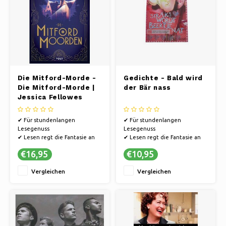
Die Mitford-Morde -
Gedichte - Bald wird
Die Mitford-Morde |
der Bär nass
Jessica Fellowes
✔ Für stundenlangen
✔ Für stundenlangen
Lesegenuss
Lesegenuss
✔ Lesen regt die Fantasie an
✔ Lesen regt die Fantasie an
✔ Bücher bieten eine Flucht in
✔ Bücher bieten eine Flucht in
€16,95
€10,95
andere Welten.
andere Welten.
Vergleichen
Vergleichen