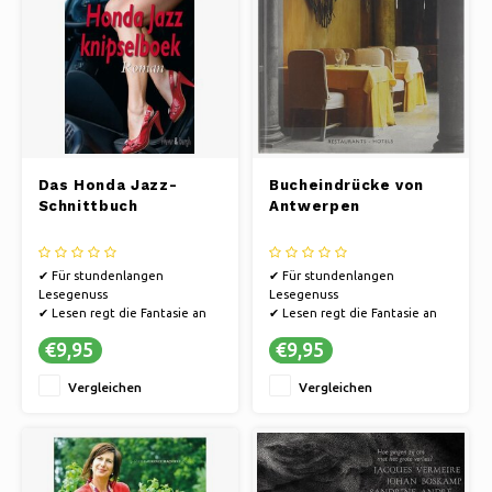
Das Honda Jazz-
Bucheindrücke von
Schnittbuch
Antwerpen
✔ Für stundenlangen
✔ Für stundenlangen
Lesegenuss
Lesegenuss
✔ Lesen regt die Fantasie an
✔ Lesen regt die Fantasie an
✔ Bücher bieten eine Flucht in
✔ Bücher bieten eine Flucht in
€9,95
€9,95
andere Welten.
andere Welten.
Vergleichen
Vergleichen