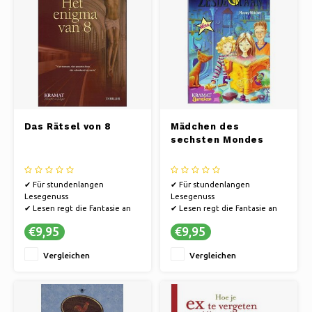
Das Rätsel von 8
Mädchen des
sechsten Mondes
✔ Für stundenlangen
✔ Für stundenlangen
Lesegenuss
Lesegenuss
✔ Lesen regt die Fantasie an
✔ Lesen regt die Fantasie an
✔ Bücher bieten eine Flucht in
✔ Bücher bieten eine Flucht in
€9,95
€9,95
andere Welten.
andere Welten.
Vergleichen
Vergleichen