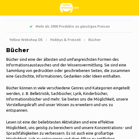
Hoofdmenu / wohnen, interieur und dekoration
Hoofdmenu / süßigkeiten und bonbons
Hoofdmenu / hobbys & freizeit
Hoofdmenu / weihnachten
Hoofdmenu / haushalte
Hoofdmenu / kleidung
Hoofdmenu / garten
Hoofdmenu
Mehr als 3000 Produkte zu günstigen Preisen
Wohnen, Interieur und Dekoration
Süßigkeiten und Bonbons
Hobbys & Freizeit
Weihnachten
Haushalte
Kleidung
Sprache
Garten
Yellow Webshop DE
Hobbys & Freizeit
Bücher
Bücher
Kochen
Künstliche Weihnachtsbäume
Jacken Nordberg Outdoor
Süß, sauer und Lakritz
Barbecue
Fußmatten
Nederlands
Bücher
Bücher sind eine der ältesten und umfangreichsten Formen des
Informationsaustausches und der Wissensvermittlung. Sie sind eine
Reinigen
Weihnachtskränze & Girlanden
Wintersport Nordberg Outdoor
Pflanzgefäße und Blumentöpfe
Dekoration & Zubehör
Sammlung von gedruckten oder geschriebenen Seiten, die zusammen
Deutsch
eine Geschichte, Informationen, Gedanken oder Ideen enthalten.
Kreativ
Aufbewahrungsboxen
Weihnachtsbeleuchtung
Unterwäsche
Sonnenschirme
Duftkerzen
Bücher können in viele verschiedene Genres und Kategorien eingeteilt
Tiere
English
werden, z. B. Belletristik, Sachbücher, Lyrik, Kinderbücher,
Weihnachtsdekoration
Socken
Gartendekoration
Glasbilder
Informationsbücher und mehr. Sie bieten uns die Möglichkeit, unsere
Vorstellungskraft und unser Wissen zu erweitern und uns zu
Fahrräder
Français
entspannen.
Thermo
Gartenwerkzeuge
Kerzen
Camping
Español
Lesen ist eine der beliebtesten Aktivitäten und eine effektive
Möglichkeit, uns geistig zu bereichern und unsere Konzentrations- und
Gartenmöbel
Uhren
Sprachfähigkeiten zu verbessern. Es ist auch eine großartige
Reisen
Italiano
Möglichkeit, sich zu entspannen und dem Alltag zu entfliehen.