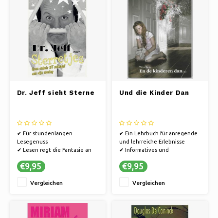
Dr. Jeff sieht Sterne
Und die Kinder Dan
✔ Für stundenlangen
✔ Ein Lehrbuch für anregende
Lesegenuss
und lehrreiche Erlebnisse
✔ Lesen regt die Fantasie an
✔ Informatives und
✔ Bücher bieten eine Flucht in
inspirierendes Material
€9,95
€9,95
andere Welten.
✔ Hochwertiger Inhalt
Vergleichen
Vergleichen