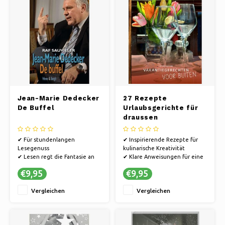
Jean-Marie Dedecker
27 Rezepte
De Buffel
Urlaubsgerichte für
draussen
✔ Für stundenlangen
✔ Inspirierende Rezepte für
Lesegenuss
kulinarische Kreativität
✔ Lesen regt die Fantasie an
✔ Klare Anweisungen für eine
✔ Bücher bieten eine Flucht in
einfache Zubereitung
€9,95
€9,95
andere Welten.
✔ Praktische Tipps für
müheloses Kochen
Vergleichen
Vergleichen