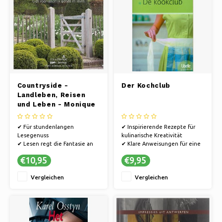
Countryside -
Der Kochclub
Landleben, Reisen
und Leben - Monique
Geertsen
✔ Für stundenlangen
✔ Inspirierende Rezepte für
Lesegenuss
kulinarische Kreativität
✔ Lesen regt die Fantasie an
✔ Klare Anweisungen für eine
✔ Bücher bieten eine Flucht in
einfache Zubereitung
€10,95
€9,95
andere Welten.
✔ Praktische Tipps für
müheloses Kochen
Vergleichen
Vergleichen