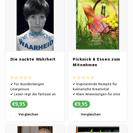
Die nackte Wahrheit
Picknick & Essen zum
Mitnehmen
✔ Für stundenlangen
✔ Inspirierende Rezepte für
Lesegenuss
kulinarische Kreativität
✔ Lesen regt die Fantasie an
✔ Klare Anweisungen für eine
✔ Bücher bieten eine Flucht in
einfache Zubereitung
€9,95
€9,95
andere Welten.
✔ Praktische Tipps für
müheloses Kochen
Vergleichen
Vergleichen