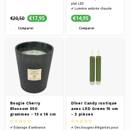
plat LED
✔ Lumière ambrée chaude
✔ Coffre-fort sans feu
€17,95
€14,95
€20,50
Comparer
Comparer
Bougie Cherry
Dîner Candy rustique
Blossom 550
avec LED Green 15 cm
grammes - 13 x 16 cm
- 2 pièces
✔ Éclairage d'ambiance.
✔ Des bougies élégantes pour