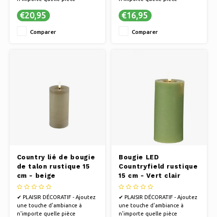
✔ POUR CHAQUE INSTANT -
✔ POUR CHAQUE INSTANT -
€20,95
€16,95
Parfait pour se détendre, faire
Parfait pour se détendre, faire
la fête ou passer des soirées
la fête ou passer des soirées
Comparer
Comparer
romantiques
romantiques
✔ UNE ALTERNATIVE SÛRE -
✔ UNE ALTERNATIVE SÛRE -
Profitez d'un éclairage
Profitez d'un éclairage
d'ambiance sans flammes, idéal
d'ambiance sans flammes, idéal
Country lié de bougie
Bougie LED
de talon rustique 15
Countryfield rustique
cm - beige
15 cm - Vert clair
✔ PLAISIR DÉCORATIF - Ajoutez
✔ PLAISIR DÉCORATIF - Ajoutez
une touche d'ambiance à
une touche d'ambiance à
n'importe quelle pièce
n'importe quelle pièce