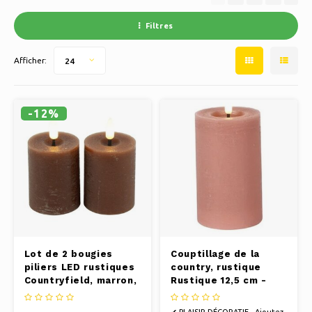
Filtres
Afficher:
24
-12%
Lot de 2 bougies
Couptillage de la
piliers LED rustiques
country, rustique
Countryfield, marron,
Rustique 12,5 cm -
Ø 5 cm - Hauteur 9
rose
cm
✔ PLAISIR DÉCORATIF - Ajoutez