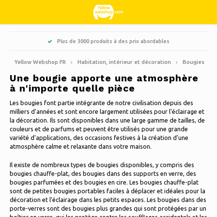
Hoofdmenu / habitation, intérieur et décoration
Hoofdmenu / bonbons & spécialités
Hoofdmenu / vêtements
Hoofdmenu / ménages
Hoofdmenu / loisirs
Hoofdmenu / jardin
Hoofdmenu / noël
Hoofdmenu
Plus de 3000 produits à des prix abordables
Habitation, intérieur et décoration
Bonbons & Spécialités
Vêtements
Ménages
Langue
Loisirs
jardin
Noël
Yellow Webshop FR
Habitation, intérieur et décoration
Bougies
Une bougie apporte une atmosphère
Cuisiner
Livres
Arbres de Noël artificiels
Vestes Nordberg Outdoor
Aigre-doux et réglisse
Barbecue
Paillassons
Nederlands
à n'importe quelle pièce
Les bougies font partie intégrante de notre civilisation depuis des
Nettoyer
Créatif
Couronnes et guirlandes de Noël
Sports d'hiver Nordberg Outdoor
Jardinières et pots de fleurs
Décoration & Accessoires pour la Maison
Deutsch
milliers d'années et sont encore largement utilisées pour l'éclairage et
la décoration. Ils sont disponibles dans une large gamme de tailles, de
Ranger
Animaux
Lumières de Noël
Sous-vêtement
Parapluies
Bougies Parfumées
English
couleurs et de parfums et peuvent être utilisés pour une grande
variété d'applications, des occasions festives à la création d'une
atmosphère calme et relaxante dans votre maison.
Faire du vélo
Décoration de Noël
Des chaussettes
Décoration de Jardin
Peintures sur verre
Français
Il existe de nombreux types de bougies disponibles, y compris des
bougies chauffe-plat, des bougies dans des supports en verre, des
Camping
Thermo
outils de jardin
bougies parfumées et des bougies en cire. Les bougies chauffe-plat
Bougies
Español
sont de petites bougies portables faciles à déplacer et idéales pour la
Voyager
Mobilier de jardin
décoration et l'éclairage dans les petits espaces. Les bougies dans des
porte-verres sont des bougies plus grandes qui sont protégées par un
Cloches
Italiano