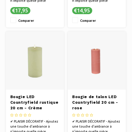
n'importe quelle pièce
n'importe quelle pièce
✔ POUR CHAQUE INSTANT -
✔ POUR CHAQUE INSTANT -
€17,95
€14,95
Parfait pour se détendre, faire
Parfait pour se détendre, faire
la fête ou passer des soirées
la fête ou passer des soirées
Comparer
Comparer
romantiques
romantiques
✔ UNE ALTERNATIVE SÛRE -
✔ UNE ALTERNATIVE SÛRE -
Profitez d'un éclairage
Profitez d'un éclairage
d'ambiance sans flammes, idéal
d'ambiance sans flammes, idéal
Bougie LED
Bougie de talon LED
Countryfield rustique
Countryfield 20 cm -
20 cm - Crème
rose
✔ PLAISIR DÉCORATIF - Ajoutez
✔ PLAISIR DÉCORATIF - Ajoutez
une touche d'ambiance à
une touche d'ambiance à
n'importe quelle pièce
n'importe quelle pièce