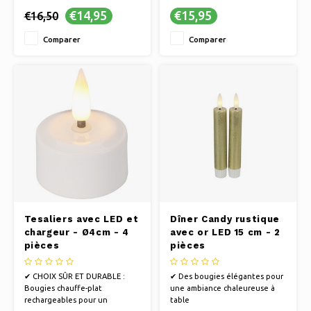
✔ Hauteur supplémentaire
€14,95
€15,95
€16,50
pour plus d'ambiance
Comparer
Comparer
Tesaliers avec LED et
Dîner Candy rustique
chargeur - Ø4cm - 4
avec or LED 15 cm - 2
pièces
pièces
✔ CHOIX SÛR ET DURABLE :
✔ Des bougies élégantes pour
Bougies chauffe-plat
une ambiance chaleureuse à
rechargeables pour un
table