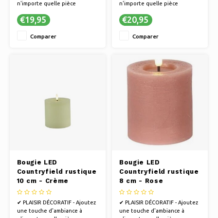
n'importe quelle pièce
n'importe quelle pièce
✔ POUR CHAQUE INSTANT -
✔ POUR CHAQUE INSTANT -
€19,95
€20,95
Parfait pour se détendre, faire
Parfait pour se détendre, faire
la fête ou passer des soirées
la fête ou passer des soirées
Comparer
Comparer
romantiques
romantiques
✔ UNE ALTERNATIVE SÛRE -
✔ UNE ALTERNATIVE SÛRE -
Profitez d'un éclairage
Profitez d'un éclairage
d'ambiance sans flammes, idéal
d'ambiance sans flammes, idéal
Bougie LED
Bougie LED
Countryfield rustique
Countryfield rustique
10 cm - Crème
8 cm - Rose
✔ PLAISIR DÉCORATIF - Ajoutez
✔ PLAISIR DÉCORATIF - Ajoutez
une touche d'ambiance à
une touche d'ambiance à