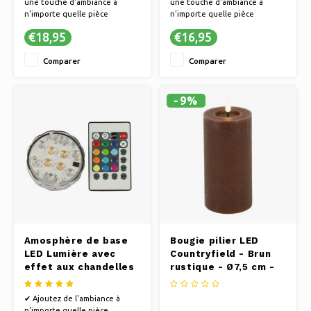
une touche d'ambiance à
une touche d'ambiance à
n'importe quelle pièce
n'importe quelle pièce
✔ POUR CHAQUE INSTANT -
✔ POUR CHAQUE INSTANT -
€18,95
€16,95
Parfait pour se détendre, faire
Parfait pour se détendre, faire
la fête ou passer des soirées
la fête ou passer des soirées
Comparer
Comparer
romantiques
romantiques
✔ UNE ALTERNATIVE SÛRE -
✔ UNE ALTERNATIVE SÛRE -
Profitez d'un éclairage
Profitez d'un éclairage
d'ambiance sans flammes, idéal
d'ambiance sans flammes, idéal
-9%
Amosphère de base
Bougie pilier LED
LED Lumière avec
Countryfield - Brun
effet aux chandelles
rustique - Ø7,5 cm -
étanche
Hauteur 15 cm
✔ Ajoutez de l'ambiance à
n'importe quelle pièce