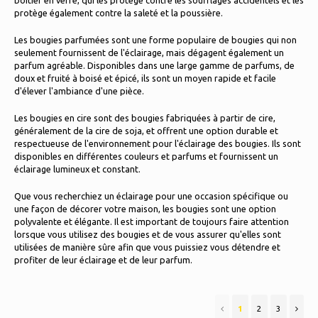
boîtier en verre, qui les protège contre les soufflages accidentels et les
Faire du skate
protège également contre la saleté et la poussière.
Oreillers & Literie
Polski
Les bougies parfumées sont une forme populaire de bougies qui non
Sport
seulement fournissent de l'éclairage, mais dégagent également un
Lampes et éclairage
parfum agréable. Disponibles dans une large gamme de parfums, de
doux et fruité à boisé et épicé, ils sont un moyen rapide et facile
Autre
d'élever l'ambiance d'une pièce.
Paniers, Pots & Vases
Les bougies en cire sont des bougies fabriquées à partir de cire,
généralement de la cire de soja, et offrent une option durable et
Un meuble
respectueuse de l'environnement pour l'éclairage des bougies. Ils sont
disponibles en différentes couleurs et parfums et fournissent un
éclairage lumineux et constant.
Que vous recherchiez un éclairage pour une occasion spécifique ou
une façon de décorer votre maison, les bougies sont une option
polyvalente et élégante. Il est important de toujours faire attention
lorsque vous utilisez des bougies et de vous assurer qu'elles sont
utilisées de manière sûre afin que vous puissiez vous détendre et
profiter de leur éclairage et de leur parfum.
1
2
3