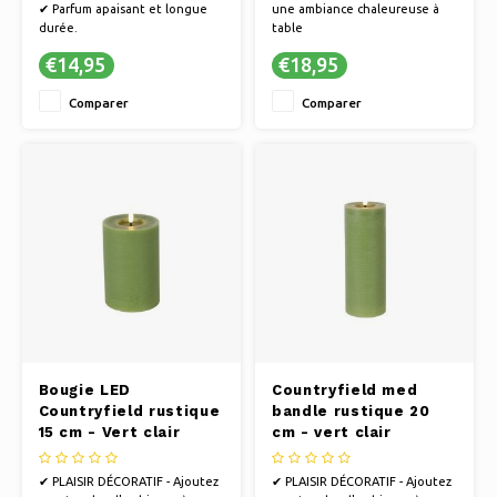
✔ Parfum apaisant et longue
une ambiance chaleureuse à
durée.
table
✔ Artisanat durable et fait
✔ Un design élégant pour une
€14,95
€18,95
main.
touche de luxe
✔ Des sélections de parfums
✔ Créez le cadre idéal pour un
Comparer
Comparer
raffinées et polyvalentes.
dîner parfait
Bougie LED
Countryfield med
Countryfield rustique
bandle rustique 20
15 cm - Vert clair
cm - vert clair
✔ PLAISIR DÉCORATIF - Ajoutez
✔ PLAISIR DÉCORATIF - Ajoutez