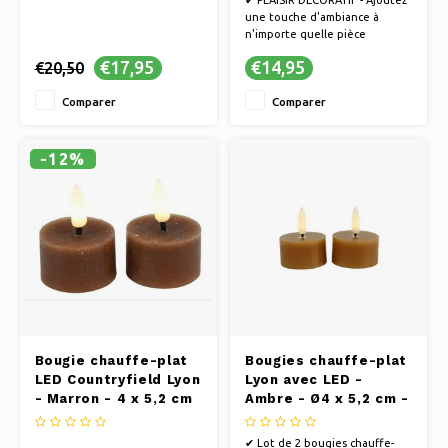
une touche d'ambiance à
n'importe quelle pièce
✔ POUR CHAQUE INSTANT -
€17,95
€14,95
€20,50
Parfait pour se détendre, faire
la fête ou passer des soirées
Comparer
Comparer
romantiques
✔ UNE ALTERNATIVE SÛRE -
Profitez d'un éclairage
d'ambiance sans flammes, idéal
-12%
Bougie chauffe-plat
Bougies chauffe-plat
LED Countryfield Lyon
Lyon avec LED -
- Marron - 4 x 5,2 cm
Ambre - Ø4 x 5,2 cm -
Lot de 2
✔ Lot de 2 bougies chauffe-