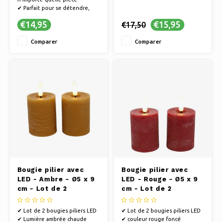
✔ Parfait pour se détendre,
faire la fête ou passer des
€14,95
€15,95
€17,50
soirées romantiques
✔ Profitez d'un éclairage
Comparer
Comparer
d'ambiance sans flammes, idéal
pour les familles avec enfants
et animaux de compagnie.
Bougie pilier avec
Bougie pilier avec
LED - Ambre - Ø5 x 9
LED - Rouge - Ø5 x 9
cm - Lot de 2
cm - Lot de 2
✔ Lot de 2 bougies piliers LED
✔ Lot de 2 bougies piliers LED
✔ Lumière ambrée chaude
✔ couleur rouge foncé