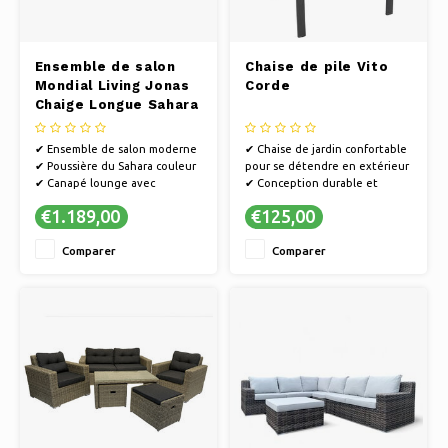
Ensemble de salon
Chaise de pile Vito
Mondial Living Jonas
Corde
Chaige Longue Sahara
Dust
✔ Ensemble de salon moderne
✔ Chaise de jardin confortable
✔ Poussière du Sahara couleur
pour se détendre en extérieur
✔ Canapé lounge avec
✔ Conception durable et
méridienne longue
résistante aux intempéries
€1.189,00
€125,00
pour une utilisation à long
terme
Comparer
Comparer
✔ Facile à déplacer et à ranger