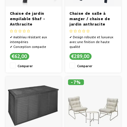
Chaise de jardin
Chaise de salle à
empilable Shaf -
manger / chaise de
Anthracite
jardin anthracite
Palazzo | Incl.
Coussins et dossier
✔ matériau résistant aux
✔ Design robuste et luxueux
réglable
intempéries
avec une finition de haute
✔ Conception compacte
qualité
✔ Durable et nécessitant peu
✔ Chaise de salle à manger/de
€62,00
€289,00
d'entretien
jardin Palazzo 75 x 57,5 ​​cm
✔ Dossier réglable
Comparer
Comparer
✔ aluminium léger (inox)
✔ Résistant aux intempéries et
aux UV, ce produit ne résiste
pas aux couleurs, aux coule
-7%