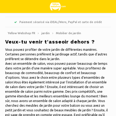
Hoofdmenu / habitation, intérieur et décoration
Hoofdmenu / bonbons & spécialités
Hoofdmenu / vêtements
Hoofdmenu / ménages
Hoofdmenu / loisirs
Hoofdmenu / jardin
Hoofdmenu / noël
Hoofdmenu
Paiement sécurisé via iDEAL/Wero, PayPal et carte de crédit
Habitation, intérieur et décoration
Bonbons & Spécialités
Vêtements
Ménages
Langue
Loisirs
jardin
Noël
Yellow Webshop FR
jardin
Mobilier de jardin
Veux-tu venir t'asseoir dehors ?
Cuisiner
Livres
Arbres de Noël artificiels
Vestes Nordberg Outdoor
Aigre-doux et réglisse
Barbecue
Paillassons
Nederlands
Vous pouvez profiter de votre jardin de différentes manières.
Certaines personnes préfèrent le jardinage actif, tandis que d'autres
Nettoyer
Créatif
Couronnes et guirlandes de Noël
Sports d'hiver Nordberg Outdoor
Jardinières et pots de fleurs
Décoration & Accessoires pour la Maison
Deutsch
préfèrent se détendre dans le jardin.
Avec un ensemble de salon, vous pouvez passer beaucoup de temps
dans votre jardin d'une manière super agréable. Vous profiterez de
Ranger
Animaux
Lumières de Noël
Sous-vêtement
Parapluies
Bougies Parfumées
English
beaucoup de commodité, beaucoup de confort et beaucoup
d'options. Vous avez le choix entre plusieurs types d'ensembles de
Faire du vélo
Décoration de Noël
Des chaussettes
Décoration de Jardin
Peintures sur verre
salon.Vous êtes également intéressé par l'installation d'un ensemble
Français
de salon dans votre jardin ? Ensuite, il est intéressant de choisir un
ensemble de salon parmi notre gamme. Des prix compétitifs, une
Camping
Thermo
outils de jardin
Bougies
gamme étendue et les meilleurs ensembles lounge du moment ! Bien
sûr, nous avons un ensemble de salon adapté à chaque jardin. Vous
Español
cherchez des meubles de jardin pour votre balcon ou vous avez un
Voyager
Cloches
petit jardin et vous souhaitez de beaux meubles de jardin ? Ensuite, il
Mobilier de jardin
Italiano
est sage de prendre en compte votre espace. Il est préférable qu'il