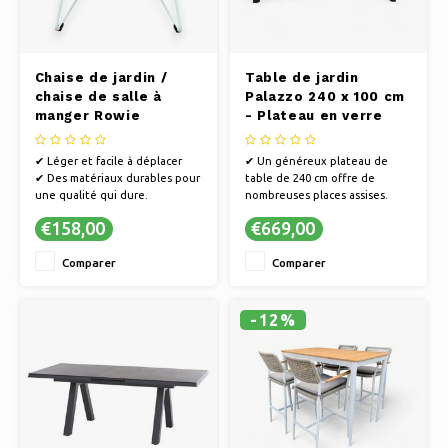
Chaise de jardin /
Table de jardin
chaise de salle à
Palazzo 240 x 100 cm
manger Rowie
- Plateau en verre
Bamboo avec
coussins gris
✔ Léger et facile à déplacer
✔ Un généreux plateau de
✔ Des matériaux durables pour
table de 240 cm offre de
une qualité qui dure.
nombreuses places assises.
✔ Comprend deux oreillers
✔ Plateau en verre résistant au
€158,00
€669,00
confortables
design moderne
✔ Cadre robuste adapté à une
Comparer
Comparer
utilisation en extérieur
-12%