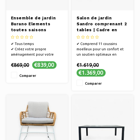
Ensemble de jardin
Salon de jardin
Burano Elements
Sandro comprenant 2
toutes saisons
tables | Cadre en
anthracite - Banc LA
aluminium blanc
✔ Tous temps
✔ Comprend 11 coussins
✔ Créez votre propre
moelleux pour un confort et
aménagement pour votre
un soutien optimaux en
jardin, terrasse, véranda ou
position assise.
€839,00
€869,00
€1.619,00
balcon.
✔ Corde tressée élégante pour
✔ Composition modulaire
un look moderne
€1.369,00
Comparer
✔ Résistant aux intempéries et
✔ Comprend des tables
nécessitant peu d'entretien
assorties pour plus de
Comparer
✔ Mélangez, faites glisser et
fonctionnalité et d'esthétique.
combinez les différentes
parties et couleurs