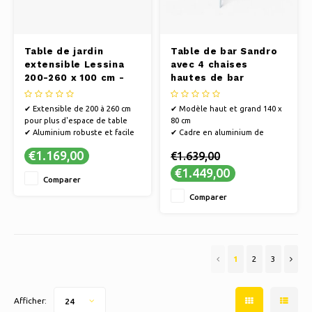
Table de jardin
Table de bar Sandro
extensible Lessina
avec 4 chaises
200-260 x 100 cm -
hautes de bar
Anthracite
✔ Extensible de 200 à 260 cm
✔ Modèle haut et grand 140 x
pour plus d'espace de table
80 cm
✔ Aluminium robuste et facile
✔ Cadre en aluminium de
d'entretien
haute qualité pour une
€1.169,00
€1.639,00
✔ Une élégante couleur
durabilité et une stabilité
anthracite pour un look
accrues
€1.449,00
Comparer
luxueux
✔ Parfait pour prendre un
verre en toute convivialité en
Comparer
famille ou entre amis.
✔ Ensemble comprenant 4
chaises hautes
1
2
3
Afficher:
24