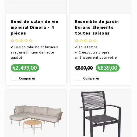
Send de salon de vie
Ensemble de jardin
mondial Dimora - 4
Burano Elements
pièces
toutes saisons
gris/beige - Banc LA
✔ Design robuste et luxueux
✔ Tous temps
avec une finition de haute
✔ Créez votre propre
qualité
aménagement pour votre
✔ Ensemble de salon Mondial
jardin, terrasse, véranda ou
€2.499,00
€839,00
€869,00
Living Dimora - 4 pièces
balcon.
✔ Cadre léger en aluminium
✔ Composition modulaire
Comparer
Comparer
(inox)
✔ Résistant aux intempéries et
✔ Résistant aux intempéries et
nécessitant peu d'entretien
aux UV, ce produit ne résiste
✔ Mélangez, faites glisser et
pas aux couleurs, aux couleurs
combinez les différentes
ni aux UV.
parties et couleurs