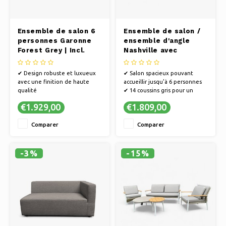
Ensemble de salon 6
Ensemble de salon /
personnes Garonne
ensemble d'angle
Forest Grey | Incl.
Nashville avec
tableau
tabouret
✔ Design robuste et luxueux
✔ Salon spacieux pouvant
avec une finition de haute
accueillir jusqu'à 6 personnes
qualité
✔ 14 coussins gris pour un
✔ Ensemble de salon 6
confort et une détente
€1.929,00
€1.809,00
personnes
ultimes
✔ Résistant à la saleté et sans
✔ Fabriqué en plastique de
Comparer
Comparer
entretien
haute qualité avec un cadre
✔ Cadre léger en aluminium
robuste en aluminium
(inox)
✔ Plastique de haute qualité
-3%
-15%
(couleurs inaltérables,
résistant aux intempéries et au