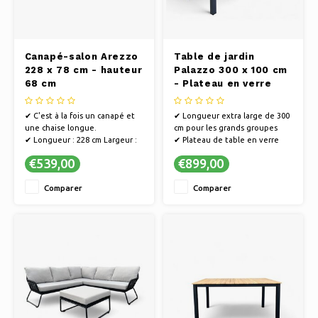
Canapé-salon Arezzo
Table de jardin
228 x 78 cm - hauteur
Palazzo 300 x 100 cm
68 cm
- Plateau en verre
✔ C'est à la fois un canapé et
✔ Longueur extra large de 300
une chaise longue.
cm pour les grands groupes
✔ Longueur : 228 cm Largeur :
✔ Plateau de table en verre
78 cm Hauteur : 68 cm
élégant et résistant aux
€539,00
€899,00
✔ Couleur : anthracite
rayures
✔ Conception robuste et
Comparer
Comparer
résistante aux intempéries