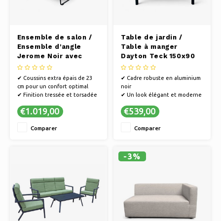
Ensemble de salon /
Table de jardin /
Ensemble d'angle
Table à manger
Jerome Noir avec
Dayton Teck 150x90
coussins gris
cm - Piètement noir
✔ Coussins extra épais de 23
✔ Cadre robuste en aluminium
cm pour un confort optimal
noir
✔ Finition tressée et torsadée
✔ Un look élégant et moderne
pour une esthétique
✔ Plateau de table
€1.019,00
€539,00
contemporaine
rectangulaire en teck
✔ Aspect luxueux grâce à des
Comparer
Comparer
matériaux de haute qualité,
tels que l'aluminium et la
corde.
-3%