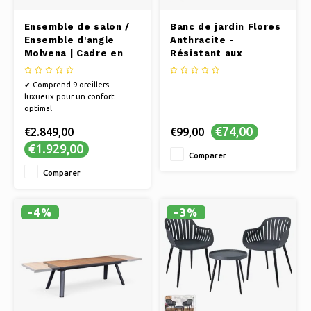
Ensemble de salon /
Banc de jardin Flores
Ensemble d'angle
Anthracite -
Molvena | Cadre en
Résistant aux
aluminium blanc
intempéries
✔ Comprend 9 oreillers
luxueux pour un confort
optimal
✔ Grand espace pouvant
€74,00
€2.849,00
€99,00
accueillir jusqu'à 7 personnes
✔ Table d'appoint basse ronde
€1.929,00
Comparer
assortie
Comparer
-4%
-3%