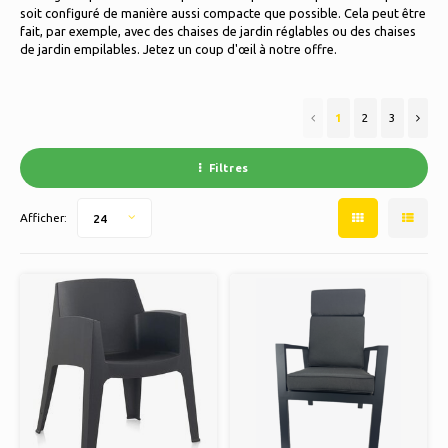
Faire du skate
Oreillers & Literie
soit configuré de manière aussi compacte que possible. Cela peut être
fait, par exemple, avec des chaises de jardin réglables ou des chaises
Polski
de jardin empilables. Jetez un coup d'œil à notre offre.
Sport
Lampes et éclairage
Autre
Paniers, Pots & Vases
1
2
3
Un meuble
Filtres
Afficher:
24