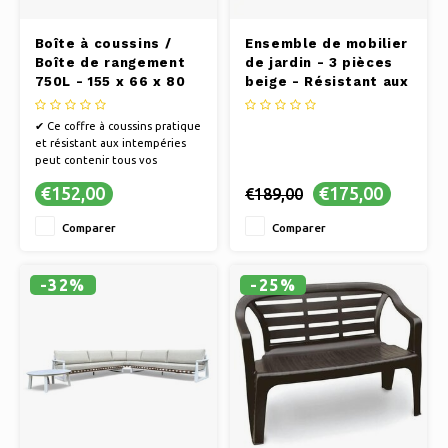
Boîte à coussins /
Ensemble de mobilier
Boîte de rangement
de jardin - 3 pièces
750L - 155 x 66 x 80
beige - Résistant aux
cm - Noir
intempéries
✔ Ce coffre à coussins pratique
et résistant aux intempéries
peut contenir tous vos
coussins de jardin.
€152,00
€175,00
€189,00
✔ Dimensions 155x66x80 cm
✔ Couleur noire
Comparer
Comparer
-32%
-25%