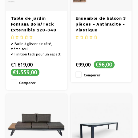
Table de jardin
Ensemble de balcon 3
Fontana Bois/Teck
pièces - Anthracite -
Extensible 220-340
Plastique
cm | Cadre en
aluminium anthracite
✔ Facile à glisser de côté,
même seul.
✔ Finition teck pour un aspect
naturel
€96,00
€1.619,00
€99,00
✔ grande table pouvant
accueillir environ 12 personnes
€1.559,00
Comparer
Comparer