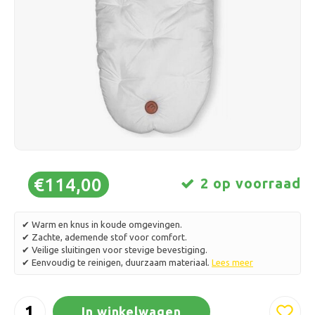
Schaatsen
Kussens & Beddengoed
Polski
Sport
Lampen & Verlichting
Overig
Manden, Potten & Vazen
Meubelen
€114,00
2 op voorraad
✔ Warm en knus in koude omgevingen.
✔ Zachte, ademende stof voor comfort.
✔ Veilige sluitingen voor stevige bevestiging.
✔ Eenvoudig te reinigen, duurzaam materiaal.
Lees meer
In winkelwagen