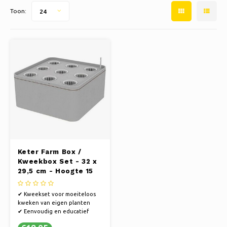
Schaatsen
Kussens & Beddengoed
Toon:
24
Polski
Sport
Lampen & Verlichting
Overig
Manden, Potten & Vazen
Meubelen
Keter Farm Box /
Kweekbox Set - 32 x
29,5 cm - Hoogte 15
cm
✔ Kweekset voor moeiteloos
kweken van eigen planten
✔ Eenvoudig en educatief
kweekproces