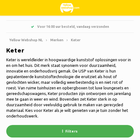
Hoofdmenu / snoepgoed & lekkernijen
Hoofdmenu / hobby & vrije tijd
Hoofdmenu / huishouden
Hoofdmenu / kleding
Hoofdmenu / wonen
Hoofdmenu / kerst
Hoofdmenu / tuin
Hoofdmenu
Voor 16:00 uur besteld, vandaag verzonden
R
Snoepgoed & Lekkernijen
Hobby & Vrije tijd
Huishouden
Kleding
Wonen
Kerst
Tuin
Taal
Yellow Webshop NL
Merken
Keter
Keter
Keuken & Koken
Boeken
Kunstkerstbomen
Jassen Nordberg Outdoor
Zoet, zuur en drop
Barbecue
Deurmatten
Nederlands
Keter is wereldleider in hoogwaardige kunststof oplossingen voor in
en om het huis. Dit merk staat synoniem voor duurzaamheid,
Schoonmaken
Creatief
Kerstkransen & Guirlandes
Wintersport Nordberg Outdoor
Bloembakken & Bloempotten
Decoratie & Woonaccessoires
innovatie en onderhoudsvrij gemak. De USP van Keter is hun
gepatenteerde kunststoftechnologie die eruitziet als hout of
Deutsch
gevlochten wicker, maar volledig weerbestendig is en niet rot of
Opbergen
Dieren
Kerstverlichting
Ondergoed
Parasols
Geurkaarsen
roest. Van ruime tuinhuizen en opbergboxen tot luxe loungesets en
English
gereedschapswagens, Keter producten zijn ontworpen om jarenlang
Fietsen
Kerstdecoratie
Sokken
Tuindecoratie
Glasschilderijen
mee te gaan in weer en wind. Bovendien zet Keter sterk in op
duurzaamheid door veelvuldig gebruik te maken van gerecycled
Français
materiaal. Kies voor Keter als je wilt genieten van je tuin zonder het
Kamperen
Thermo
Tuingereedschap
Kaarsen
onderhoudswerk.
Español
Reizen
Tuinmeubelen
Klokken
Filters
Italiano