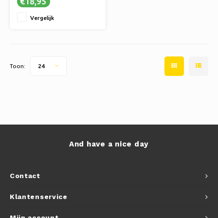
€18,95
✔ Start je eigen groene
avontuur
Vergelijk
Toon:
24
And have a nice day
Contact
Klantenservice
Mijn account