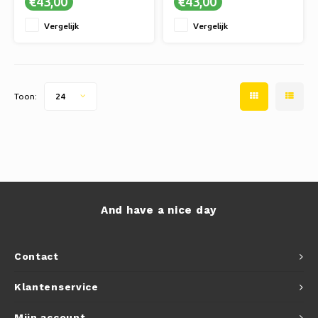
€43,00
€43,00
✔ Duurzaam, handgemaakt
✔ Duurzaam, handgemaakt
vakmanschap.
vakmanschap.
Vergelijk
Vergelijk
✔ Verfijnde, veelzijdige
✔ Verfijnde, veelzijdige
geurselecties.
geurselecties.
Toon:
24
And have a nice day
Contact
Klantenservice
Mijn account