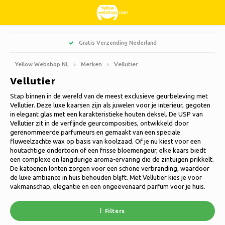
Hoofdmenu / snoepgoed & lekkernijen
Hoofdmenu / hobby & vrije tijd
Hoofdmenu / huishouden
Hoofdmenu / kleding
Hoofdmenu / wonen
Hoofdmenu / kerst
Hoofdmenu / tuin
Hoofdmenu
Gratis Verzending Nederland
Snoepgoed & Lekkernijen
Hobby & Vrije tijd
Huishouden
Kleding
Wonen
Kerst
Tuin
Taal
Yellow Webshop NL
Merken
Vellutier
Vellutier
Keuken & Koken
Boeken
Kunstkerstbomen
Jassen Nordberg Outdoor
Zoet, zuur en drop
Barbecue
Deurmatten
Nederlands
Stap binnen in de wereld van de meest exclusieve geurbeleving met
Vellutier. Deze luxe kaarsen zijn als juwelen voor je interieur, gegoten
Schoonmaken
Creatief
Kerstkransen & Guirlandes
Wintersport Nordberg Outdoor
Bloembakken & Bloempotten
Decoratie & Woonaccessoires
in elegant glas met een karakteristieke houten deksel. De USP van
Vellutier zit in de verfijnde geurcomposities, ontwikkeld door
Deutsch
gerenommeerde parfumeurs en gemaakt van een speciale
Opbergen
Dieren
Kerstverlichting
Ondergoed
Parasols
Geurkaarsen
fluweelzachte wax op basis van koolzaad. Of je nu kiest voor een
English
houtachtige ondertoon of een frisse bloemengeur, elke kaars biedt
Fietsen
Kerstdecoratie
Sokken
Tuindecoratie
Glasschilderijen
een complexe en langdurige aroma-ervaring die de zintuigen prikkelt.
De katoenen lonten zorgen voor een schone verbranding, waardoor
Français
de luxe ambiance in huis behouden blijft. Met Vellutier kies je voor
Kamperen
Thermo
Tuingereedschap
Kaarsen
vakmanschap, elegantie en een ongeëvenaard parfum voor je huis.
Español
Reizen
Tuinmeubelen
Klokken
Filters
Italiano