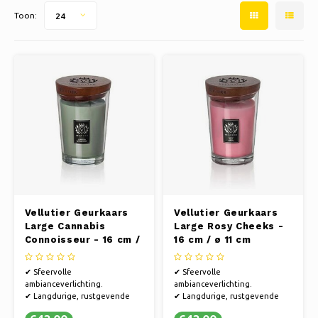
Schaatsen
Kussens & Beddengoed
Toon:
24
Polski
Sport
Lampen & Verlichting
Overig
Manden, Potten & Vazen
Meubelen
Vellutier Geurkaars
Vellutier Geurkaars
Large Cannabis
Large Rosy Cheeks -
Connoisseur - 16 cm /
16 cm / ø 11 cm
ø 11 cm
✔ Sfeervolle
✔ Sfeervolle
ambianceverlichting.
ambianceverlichting.
✔ Langdurige, rustgevende
✔ Langdurige, rustgevende
geurverspreiding.
geurverspreiding.