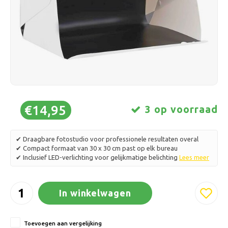
Schaatsen
Kussens & Beddengoed
Polski
Sport
Lampen & Verlichting
Overig
Manden, Potten & Vazen
Meubelen
€14,95
3 op voorraad
✔ Draagbare fotostudio voor professionele resultaten overal
✔ Compact formaat van 30 x 30 cm past op elk bureau
✔ Inclusief LED-verlichting voor gelijkmatige belichting
Lees meer
In winkelwagen
Toevoegen aan vergelijking