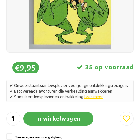
Schaatsen
Kussens & Beddengoed
Polski
Sport
Lampen & Verlichting
Overig
Manden, Potten & Vazen
Meubelen
€9,95
35 op voorraad
✔ Onweerstaanbaar leesplezier voor jonge ontdekkingsreizigers
✔ Betoverende avonturen die verbeelding aanwakkeren
✔ Stimuleert leesplezier en ontwikkeling
Lees meer
In winkelwagen
Toevoegen aan vergelijking