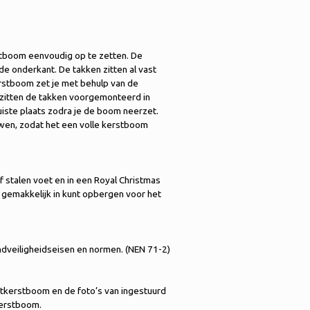
rstboom eenvoudig op te zetten. De
e onderkant. De takken zitten al vast
erstboom zet je met behulp van de
e zitten de takken voorgemonteerd in
uiste plaats zodra je de boom neerzet.
ouwen, zodat het een volle kerstboom
 stalen voet en in een Royal Christmas
gemakkelijk in kunt opbergen voor het
dveiligheidseisen en normen. (NEN 71-2)
stkerstboom en de foto’s van ingestuurd
kerstboom.