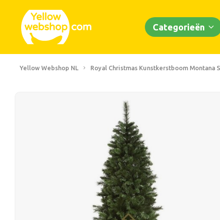
Categorieën
Yellow Webshop NL
Royal Christmas Kunstkerstboom Montana Sl