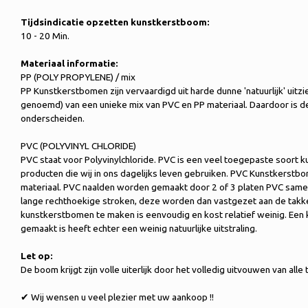
Tijdsindicatie opzetten kunstkerstboom:
10 - 20 Min.
Materiaal informatie:
PP (POLY PROPYLENE) / mix
PP Kunstkerstbomen zijn vervaardigd uit harde dunne 'natuurlijk' uit
genoemd) van een unieke mix van PVC en PP materiaal. Daardoor is d
onderscheiden.
PVC (POLYVINYL CHLORIDE)
PVC staat voor Polyvinylchloride. PVC is een veel toegepaste soort ku
producten die wij in ons dagelijks leven gebruiken. PVC Kunstkerst
materiaal. PVC naalden worden gemaakt door 2 of 3 platen PVC samen 
lange rechthoekige stroken, deze worden dan vastgezet aan de takk
kunstkerstbomen te maken is eenvoudig en kost relatief weinig. Een
gemaakt is heeft echter een weinig natuurlijke uitstraling.
Let op:
De boom krijgt zijn volle uiterlijk door het volledig uitvouwen van alle 
✔ Wij wensen u veel plezier met uw aankoop !!