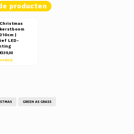
de producten
 Christmas
kerstboom
 210cm |
sief LED-
hting
€339,00
product
ISTMAS
GREEN AS GRASS