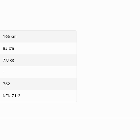
165 cm
83 cm
7.8 kg
-
762
NEN 71-2