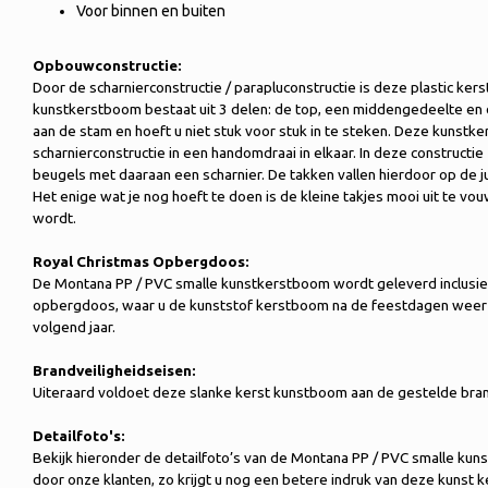
Voor binnen en buiten
Opbouwconstructie:
Door de scharnierconstructie / parapluconstructie is deze plastic ke
kunstkerstboom bestaat uit 3 delen: de top, een middengedeelte en d
aan de stam en hoeft u niet stuk voor stuk in te steken. Deze kunstk
scharnierconstructie in een handomdraai in elkaar. In deze constructi
beugels met daaraan een scharnier. De takken vallen hierdoor op de j
Het enige wat je nog hoeft te doen is de kleine takjes mooi uit te v
wordt.
Royal Christmas Opbergdoos:
De Montana PP / PVC smalle kunstkerstboom wordt geleverd inclusief
opbergdoos, waar u de kunststof kerstboom na de feestdagen weer 
volgend jaar.
Brandveiligheidseisen:
Uiteraard voldoet deze slanke kerst kunstboom aan de gestelde bran
Detailfoto's:
Bekijk hieronder de detailfoto’s van de Montana PP / PVC smalle kun
door onze klanten, zo krijgt u nog een betere indruk van deze kunst 