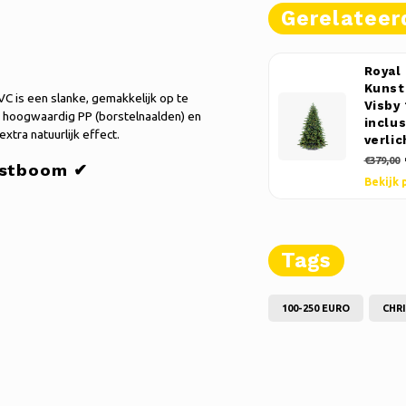
Gerelateer
Royal
Kunst
 is een slanke, gemakkelijk op te
Visby
an hoogwaardig PP (borstelnaalden) en
inclu
tra natuurlijk effect.
verlic
€379,00
rstboom ✔
Bekijk 
Tags
100-250 EURO
CHR