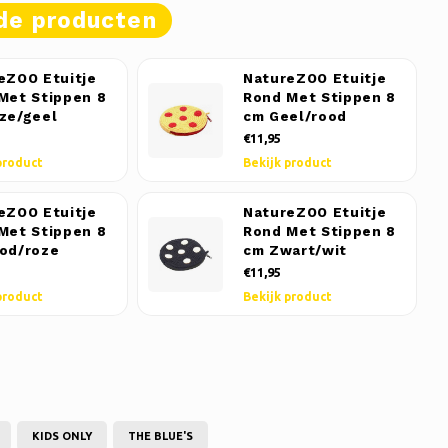
de producten
eZOO Etuitje
NatureZOO Etuitje
Met Stippen 8
Rond Met Stippen 8
ze/geel
cm Geel/rood
€11,95
product
Bekijk product
eZOO Etuitje
NatureZOO Etuitje
Met Stippen 8
Rond Met Stippen 8
od/roze
cm Zwart/wit
€11,95
product
Bekijk product
KIDS ONLY
THE BLUE'S