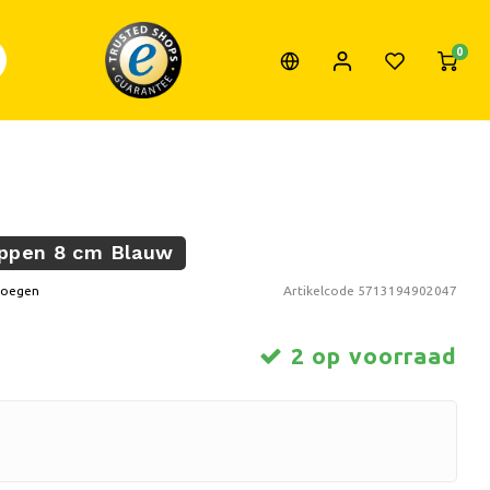
0
ippen 8 cm Blauw
voegen
Artikelcode
5713194902047
2 op voorraad