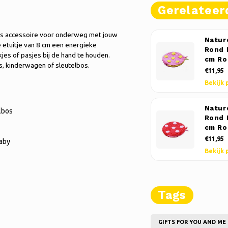
Gerelateer
els accessoire voor onderweg met jouw
Natur
e etuitje van 8 cm een energieke
Rond 
kjes of pasjes bij de hand te houden.
cm Ro
as, kinderwagen of sleutelbos.
€11,95
Bekijk 
Natur
lbos
Rond 
cm Ro
€11,95
baby
Bekijk 
Tags
GIFTS FOR YOU AND ME