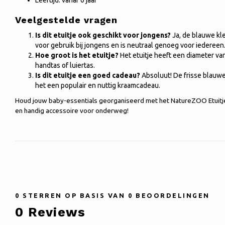
Leeftijd: vanaf 0 jaar
Veelgestelde vragen
Is dit etuitje ook geschikt voor jongens?
Ja, de blauwe kle
voor gebruik bij jongens en is neutraal genoeg voor iedereen
Hoe groot is het etuitje?
Het etuitje heeft een diameter va
handtas of luiertas.
Is dit etuitje een goed cadeau?
Absoluut! De frisse blauwe
het een populair en nuttig kraamcadeau.
Houd jouw baby-essentials georganiseerd met het NatureZOO Etuitje 
en handig accessoire voor onderweg!
0
STERREN OP BASIS VAN
0
BEOORDELINGEN
0
Reviews