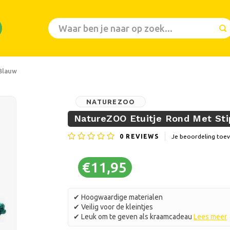
Blauw
NATUREZOO
NatureZOO Etuitje Rond Met St
0
REVIEWS
Je beoordeling toe
€11,95
✔ Hoogwaardige materialen
✔ Veilig voor de kleintjes
✔ Leuk om te geven als kraamcadeau
Lees meer