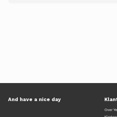
And have a nice day
Klan
Over Y
Klanten