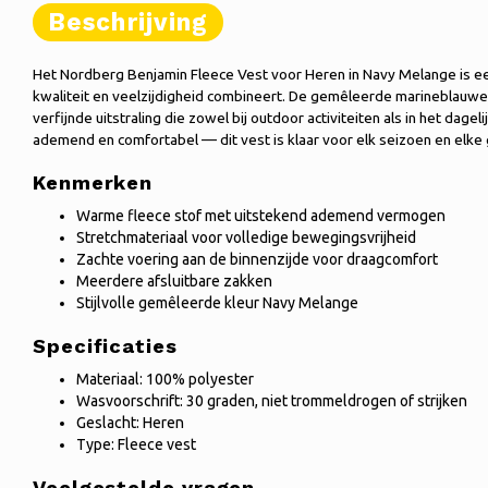
Beschrijving
Het Nordberg Benjamin Fleece Vest voor Heren in Navy Melange is ee
kwaliteit en veelzijdigheid combineert. De gemêleerde marineblauwe kl
verfijnde uitstraling die zowel bij outdoor activiteiten als in het dage
ademend en comfortabel — dit vest is klaar voor elk seizoen en elke
Kenmerken
Warme fleece stof met uitstekend ademend vermogen
Stretchmateriaal voor volledige bewegingsvrijheid
Zachte voering aan de binnenzijde voor draagcomfort
Meerdere afsluitbare zakken
Stijlvolle gemêleerde kleur Navy Melange
Specificaties
Materiaal: 100% polyester
Wasvoorschrift: 30 graden, niet trommeldrogen of strijken
Geslacht: Heren
Type: Fleece vest
Veelgestelde vragen