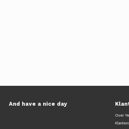
And have a nice day
Klan
Over Y
Klanten