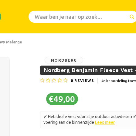
Navy Melange
NORDBERG
Nordberg Benjamin Fleece Vest
0
REVIEWS
Je beoordeling toe
€49,00
✔ Het ideale vest voor al je outdoor activiteit
voering aan de binnenzijde
Lees meer