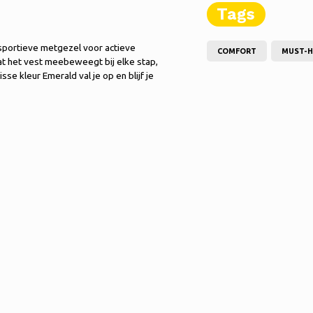
Tags
sportieve metgezel voor actieve
COMFORT
MUST-H
t het vest meebeweegt bij elke stap,
se kleur Emerald val je op en blijf je