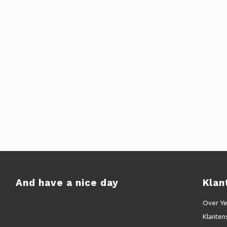
And have a nice day
Klan
Over Y
Klanten