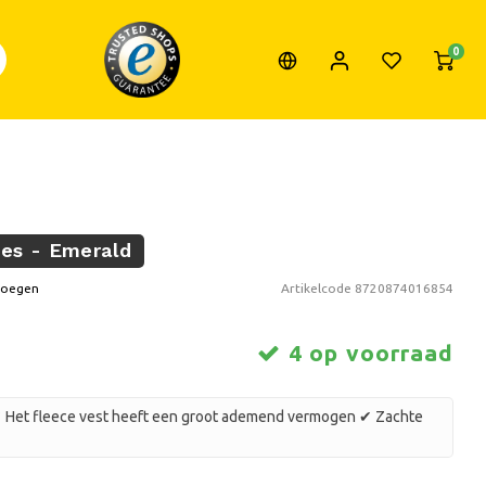
0
es - Emerald
voegen
Artikelcode
8720874016854
4 op voorraad
en ✔ Het fleece vest heeft een groot ademend vermogen ✔ Zachte