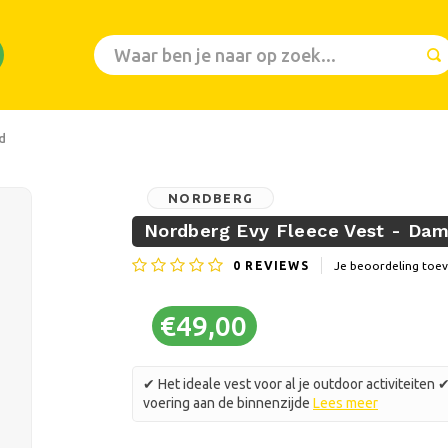
d
NORDBERG
Nordberg Evy Fleece Vest - Dam
0
REVIEWS
Je beoordeling toe
€49,00
✔ Het ideale vest voor al je outdoor activiteit
voering aan de binnenzijde
Lees meer