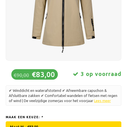
Schaatsen
Kussens & Beddengoed
Polski
Sport
Lampen & Verlichting
Overig
Manden, Potten & Vazen
Meubelen
€83,00
3 op voorraad
€90,00
✔ Winddicht en waterafstotend ✔ Afneembare capuchon &
Afsluitbare zakken ✔ Comfortabel wandelen of fietsen met regen
of wind | De veelzijdige zomerjas voor het voorjaar
Lees meer
MAAK EEN KEUZE:
*
Maat M - €83,00