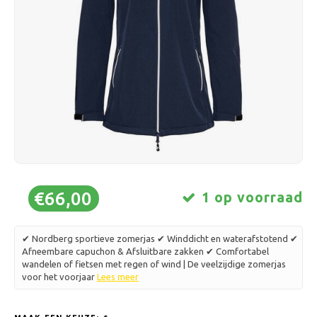
Schaatsen
Kussens & Beddengoed
Polski
Sport
Lampen & Verlichting
Overig
Manden, Potten & Vazen
Meubelen
€66,00
1 op voorraad
✔ Nordberg sportieve zomerjas ✔ Winddicht en waterafstotend ✔
Afneembare capuchon & Afsluitbare zakken ✔ Comfortabel
wandelen of fietsen met regen of wind | De veelzijdige zomerjas
voor het voorjaar
Lees meer