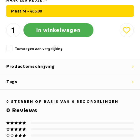
MAAK EEN KEUZE:
*
Maat M - €66,00
In winkelwagen
Toevoegen aan vergelijking
Productomschrijving
Tags
0
STERREN OP BASIS VAN
0
BEOORDELINGEN
0
Reviews