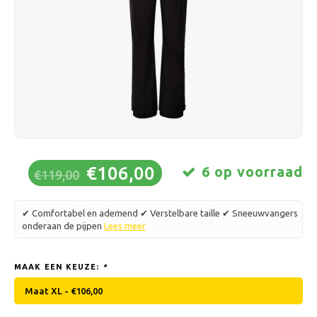
Schaatsen
Kussens & Beddengoed
Polski
Sport
Lampen & Verlichting
Overig
Manden, Potten & Vazen
Meubelen
€106,00
6 op voorraad
€119,00
✔ Comfortabel en ademend ✔ Verstelbare taille ✔ Sneeuwvangers
onderaan de pijpen
Lees meer
MAAK EEN KEUZE:
*
Maat XL - €106,00