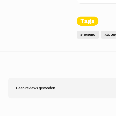
Tags
5-10 EURO
ALL OR
Geen reviews gevonden...