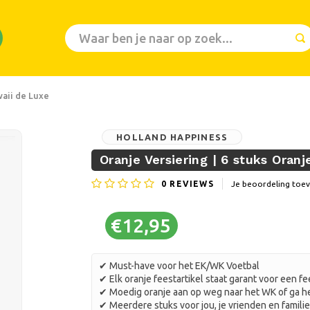
waii de Luxe
HOLLAND HAPPINESS
Oranje Versiering | 6 stuks Oran
0
REVIEWS
Je beoordeling toe
€12,95
✔ Must-have voor het EK/WK Voetbal
✔ Elk oranje feestartikel staat garant voor een fe
✔ Moedig oranje aan op weg naar het WK of ga he
✔ Meerdere stuks voor jou, je vrienden en familie