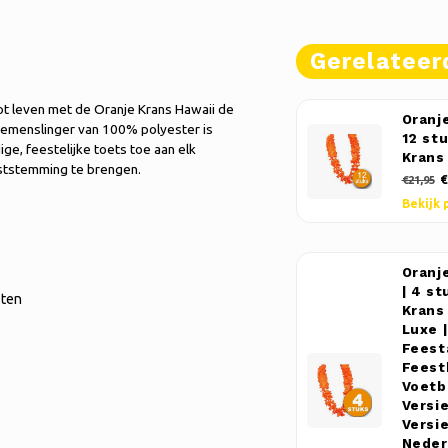
Gerelateer
tot leven met de Oranje Krans Hawaii de
Oranje
loemenslinger van 100% polyester is
12 st
ige, feestelijke toets toe aan elk
Krans
eststemming te brengen.
€
€21,95
Bekijk 
Oranj
| 4 st
sten
Krans
Luxe |
Feest
Feest
Voetba
Versi
Versi
Neder