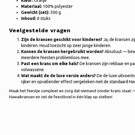
Kleur:
Oranje
Materiaal:
100% polyester
Gewicht (set):
300 g
Inhoud:
6 stuks
Veelgestelde vragen
Zijn de kransen geschikt voor kinderen?
Ja, de kransen zi
kinderen. Houd toezicht op zeer jonge kinderen.
Kunnen de kransen hergebruikt worden?
Absoluut — bewa
meerdere feesten problemloos mee.
Past een krans om elke hals?
De kransen zijn rekbaar en pas
volwassene.
Wat maakt de de luxe versie anders?
De de luxe uitvoerin
rijker en opvallender effect vergeleken met de standaard Ha
Maak het feestje compleet en zorg dat niemand zonder krans staat — 
Hawaikransen en zet de feestboel in één klap op stelten!