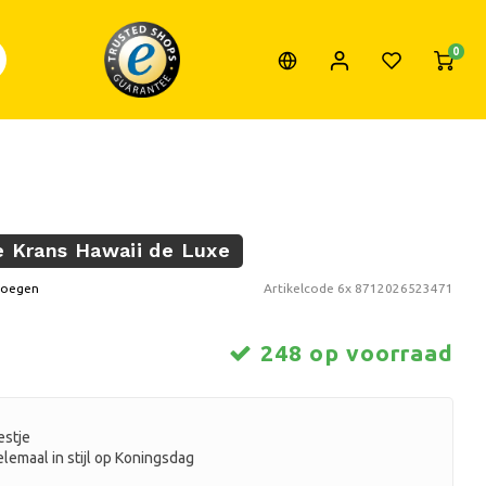
0
je Krans Hawaii de Luxe
voegen
Artikelcode
6x 8712026523471
248 op voorraad
estje
lemaal in stijl op Koningsdag