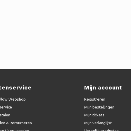
tenservice
Mijn account
ellow Webshop
Registreren
service
Mijn bestellingen
etalen
Mijn tickets
en & Retourneren
Mijn verlanglijst
ne Voorwaarden
Vergelijk producten