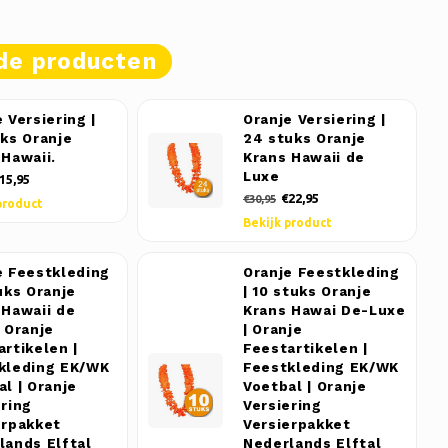
de producten
 Versiering |
Oranje Versiering |
uks Oranje
24 stuks Oranje
 Hawaii.
Krans Hawaii de
Luxe
15,95
€22,95
€30,95
product
Bekijk product
e Feestkleding
Oranje Feestkleding
uks Oranje
| 10 stuks Oranje
 Hawaii de
Krans Hawai De-Luxe
 Oranje
| Oranje
artikelen |
Feestartikelen |
kleding EK/WK
Feestkleding EK/WK
l | Oranje
Voetbal | Oranje
ering
Versiering
erpakket
Versierpakket
lands Elftal
Nederlands Elftal