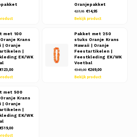
epakket
Oranjepakket
€14,95
€27,95
product
Bekijk product
t met 100
Pakket met 250
 Oranje Krans
stuks Oranje Krans
 | Oranje
Hawaii | Oranje
artikelen |
Feestartikelen |
kleding EK/WK
Feestkleding EK/WK
al
Voetbal
€123,00
€269,00
€349,00
product
Bekijk product
t met 500
 Oranje Krans
 | Oranje
artikelen |
kleding EK/WK
al
€519,00
product