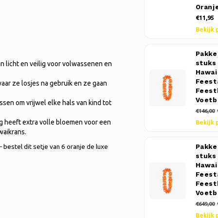
Oranj
€11,95
Bekijk 
Pakke
stuks
jn licht en veilig voor volwassenen en
Hawaii
Feest
ar ze losjes na gebruik en ze gaan
Feest
Voetb
sen om vrijwel elke hals van kind tot
€146,00
g heeft extra volle bloemen voor een
Bekijk 
waikrans.
bestel dit setje van 6 oranje de luxe
Pakke
stuks
Hawaii
Feest
Feest
Voetb
€649,00
Bekijk 