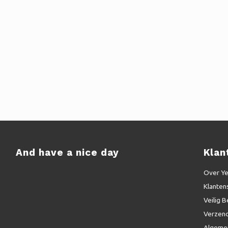
And have a nice day
Klan
Over Y
Klanten
Veilig B
Verzend
Algeme