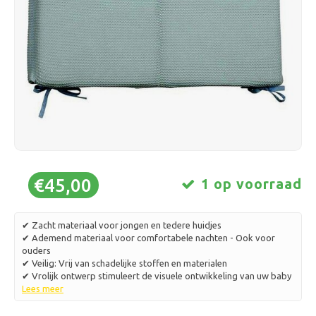
Schaatsen
Kussens & Beddengoed
Polski
Sport
Lampen & Verlichting
Overig
Manden, Potten & Vazen
Meubelen
€45,00
1 op voorraad
✔ Zacht materiaal voor jongen en tedere huidjes
✔ Ademend materiaal voor comfortabele nachten - Ook voor
ouders
✔ Veilig: Vrij van schadelijke stoffen en materialen
✔ Vrolijk ontwerp stimuleert de visuele ontwikkeling van uw baby
Lees meer