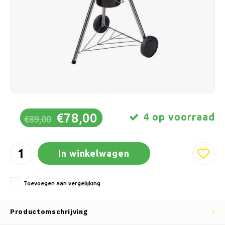
Schaatsen
Kussens & Beddengoed
Polski
Sport
Lampen & Verlichting
Overig
Manden, Potten & Vazen
Meubelen
€78,00
4 op voorraad
€89,00
In winkelwagen
Toevoegen aan vergelijking
Productomschrijving