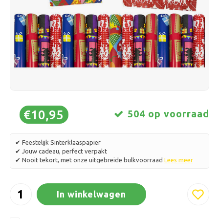
Schaatsen
Kussens & Beddengoed
Polski
Sport
Lampen & Verlichting
Overig
Manden, Potten & Vazen
Meubelen
€10,95
504 op voorraad
✔ Feestelijk Sinterklaaspapier
✔ Jouw cadeau, perfect verpakt
✔ Nooit tekort, met onze uitgebreide bulkvoorraad
Lees meer
In winkelwagen