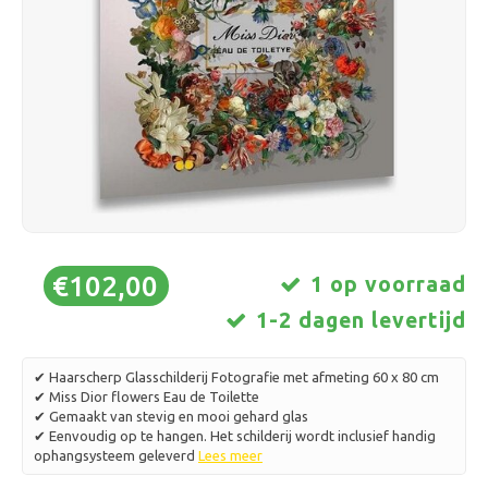
Schaatsen
Kussens & Beddengoed
Polski
Sport
Lampen & Verlichting
Overig
Manden, Potten & Vazen
Meubelen
€102,00
1 op voorraad
1-2 dagen levertijd
✔ Haarscherp Glasschilderij Fotografie met afmeting 60 x 80 cm
✔ Miss Dior flowers Eau de Toilette
✔ Gemaakt van stevig en mooi gehard glas
✔ Eenvoudig op te hangen. Het schilderij wordt inclusief handig
ophangsysteem geleverd
Lees meer