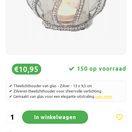
Schaatsen
Kussens & Beddengoed
Polski
Sport
Lampen & Verlichting
Overig
Manden, Potten & Vazen
Meubelen
€10,95
150 op voorraad
✔ Theelichthouder van glas - Zilver - 13 x 9,5 cm
✔ Zilveren theelichthouder voor sfeervolle verlichting
✔ Gemaakt van glas voor een elegante uitstraling
Lees meer
In winkelwagen