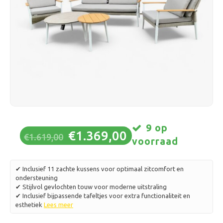
Schaatsen
Kussens & Beddengoed
Polski
Sport
Lampen & Verlichting
Overig
Manden, Potten & Vazen
Meubelen
9 op
€1.369,00
€1.619,00
voorraad
✔ Inclusief 11 zachte kussens voor optimaal zitcomfort en
ondersteuning
✔ Stijlvol gevlochten touw voor moderne uitstraling
✔ Inclusief bijpassende tafeltjes voor extra functionaliteit en
esthetiek
Lees meer