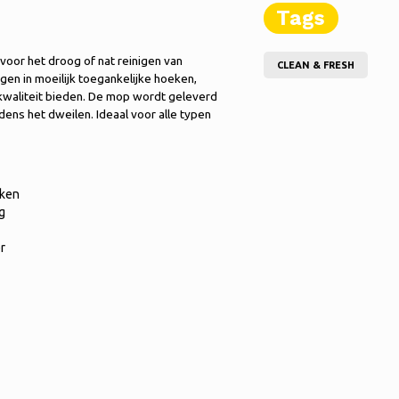
Tags
voor het droog of nat reinigen van
CLEAN & FRESH
en in moeilijk toegankelijke hoeken,
gskwaliteit bieden. De mop wordt geleverd
ens het dweilen. Ideaal voor alle typen
eken
g
r