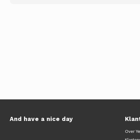
And have a nice day
Klan
Over Y
Klanten