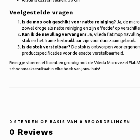
Afstand tussen vakken: 30 cm
Veelgestelde vragen
Is de mop ook geschikt voor natte reiniging?
Ja, de micro
zowel droge als natte reiniging en zijn effectief op verschill
Kan ik de navulling vervangen?
Ja, Vileda flat mop navullin
stok en het frame herbruikbaar zijn voor duurzaam gebruik.
Is de stok verstelbaar?
De stok is ontworpen voor ergonomi
productspecificaties voor de exacte verstelbaarheid.
Reinig je vloeren efficiënt en grondig met de Vileda Microvezel Flat
schoonmaakresultaat in elke hoek van jouw huis!
0
STERREN OP BASIS VAN
0
BEOORDELINGEN
0
Reviews