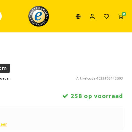
0
 cm
voegen
Artikelcode
4023103143593
258 op voorraad
meer