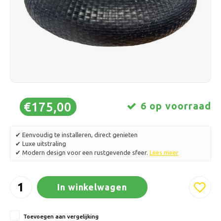
Schaatsen
Kussens & Beddengoed
Polski
Sport
Lampen & Verlichting
Overig
Manden, Potten & Vazen
Meubelen
€175,00
6 op voorraad
✔ Eenvoudig te installeren, direct genieten
✔ Luxe uitstraling
✔ Modern design voor een rustgevende sfeer.
Lees meer
In winkelwagen
Toevoegen aan vergelijking