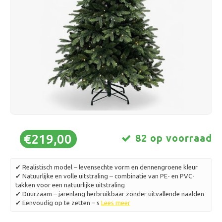
Schaatsen
Kussens & Beddengoed
Polski
Sport
Lampen & Verlichting
Overig
Manden, Potten & Vazen
Meubelen
€219,00
82 op voorraad
✔ Realistisch model – levensechte vorm en dennengroene kleur
✔ Natuurlijke en volle uitstraling – combinatie van PE- en PVC-
takken voor een natuurlijke uitstraling
✔ Duurzaam – jarenlang herbruikbaar zonder uitvallende naalden
✔ Eenvoudig op te zetten – s
Lees meer