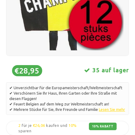
Schlittschuhlaufen
Kissen & Bettwäsche
Polski
Sport
Lampen & Beleuchtung
Sonstiges
Körbe, Töpfe & Vasen
Möbel
€28,95
35 auf lager
✔ Unverzichtbar für die Europameisterschaft/Weltmeisterschaft
✔ Verschönern Sie Ihr Haus, Ihren Garten oder Ihre Straße mit
diesen Flaggen!
✔ Feuert Belgien auf dem Weg zur Weltmeisterschaft an!
✔ Mehrere Stücke für Sie, Ihre Freunde und Familie
Lesen Sie mehr
2
für je
€26,06
kaufen und
10%
10% RABATT
sparen