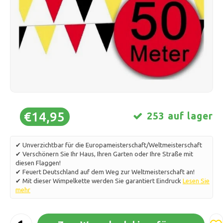
Schlittschuhlaufen
Kissen & Bettwäsche
Polski
Sport
Lampen & Beleuchtung
Sonstiges
Körbe, Töpfe & Vasen
Möbel
€14,95
253 auf lager
✔ Unverzichtbar für die Europameisterschaft/Weltmeisterschaft
✔ Verschönern Sie Ihr Haus, Ihren Garten oder Ihre Straße mit
diesen Flaggen!
✔ Feuert Deutschland auf dem Weg zur Weltmeisterschaft an!
✔ Mit dieser Wimpelkette werden Sie garantiert Eindruck
Lesen Sie
mehr