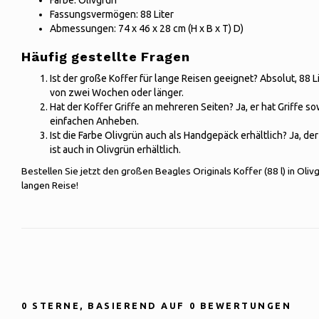
Farbe: Olivgrün
Fassungsvermögen: 88 Liter
Abmessungen: 74 x 46 x 28 cm (H x B x T) D)
Häufig gestellte Fragen
Ist der große Koffer für lange Reisen geeignet? Absolut, 88 L
von zwei Wochen oder länger.
Hat der Koffer Griffe an mehreren Seiten? Ja, er hat Griffe s
einfachen Anheben.
Ist die Farbe Olivgrün auch als Handgepäck erhältlich? Ja, d
ist auch in Olivgrün erhältlich.
Bestellen Sie jetzt den großen Beagles Originals Koffer (88 l) in Olivg
langen Reise!
0
STERNE, BASIEREND AUF
0
BEWERTUNGEN