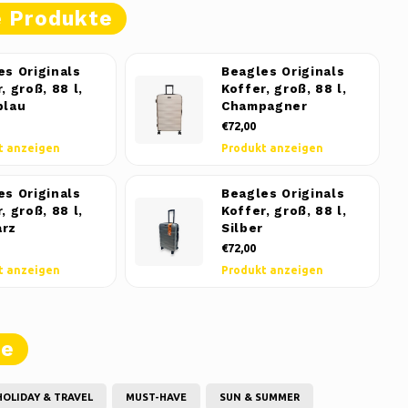
e Produkte
es Originals
Beagles Originals
, groß, 88 l,
Koffer, groß, 88 l,
blau
Champagner
€72,00
t anzeigen
Produkt anzeigen
es Originals
Beagles Originals
, groß, 88 l,
Koffer, groß, 88 l,
rz
Silber
€72,00
t anzeigen
Produkt anzeigen
te
HOLIDAY & TRAVEL
MUST-HAVE
SUN & SUMMER