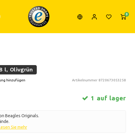
0
8 l, Olivgrün
ung hinzufügen
Artikelnummer
8720673053258
1 auf lager
on Beagles Originals.
ände.
Lesen Sie mehr