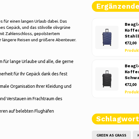
Ergänzend
s für einen langen Urlaub dabei. Das
Beagl
s Gepäck, und das stilvolle olivgrüne
Koffer
mit Zahlenschloss, gepolstertem
Stahl
ür längere Reisen und größere Abenteuer.
€72,00
Produk
für lange Urlaube und alle, die gerne
Beagl
Koffer
erheit für Ihr Gepäck dank des fest
Schwa
€72,00
male Organisation Ihrer Kleidung und
Produk
und Verstauen im Frachtraum des
eren auf belebten Flughäfen
Schlagwor
GREEN AS GRASS