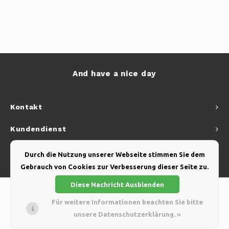
And have a nice day
Kontakt
Kundendienst
Mein Konto
Durch die Nutzung unserer Webseite stimmen Sie dem
Gebrauch von Cookies zur Verbesserung dieser Seite zu.
Diese Nachricht Ausblenden
Für weitere Informationen beachten Sie bitte
unsere Datenschutzerklärung. »
© Copyright 2026 Yellow Webshop - Theme by
Shopmonkey