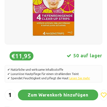
Schlittschuhlaufen
Kissen & Bettwäsche
Polski
Sport
Lampen & Beleuchtung
Sonstiges
Körbe, Töpfe & Vasen
Möbel
€11,95
50 auf lager
✔ Natürliche und wirksame Inhaltsstoffe
✔ Luxuriöse Hautpflege für einen strahlenden Teint
✔ Spendet Feuchtigkeit und pflegt die Haut
Lesen Sie mehr
Zum Warenkorb hinzufügen