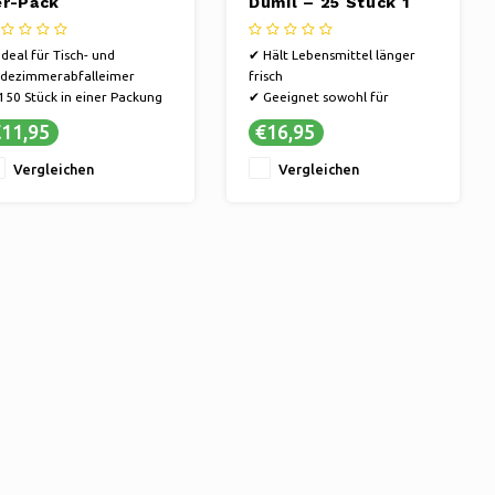
er-Pack
Dumil – 25 Stück 1
Liter + 25 Stück 3
Liter –
Ideal für Tisch- und
✔ Hält Lebensmittel länger
Vorteilspackung 5
dezimmerabfalleimer
frisch
Stück
150 Stück in einer Packung
✔ Geeignet sowohl für
Dünn, aber stark
Gefrier- als auch für
11,95
€16,95
Lagerräume
✔ Kompakt und robust
Vergleichen
Vergleichen