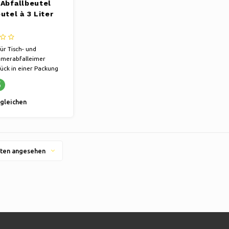
 Abfallbeutel
utel à 3 Liter
für Tisch- und
merabfalleimer
ück in einer Packung
aber stark
5
gleichen
ten angesehen