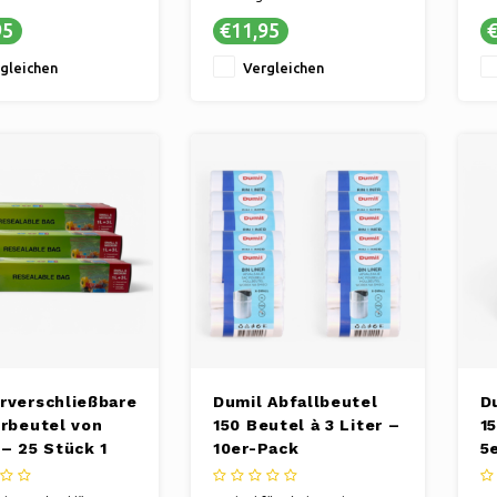
als auch für
Gefrier- als auch für
✔ 
95
€11,95
€
ume
Lagerräume
kt und robust
✔ Kompakt und robust
gleichen
Vergleichen
rverschließbare
Dumil Abfallbeutel
D
erbeutel von
150 Beutel à 3 Liter –
15
 – 25 Stück 1
10er-Pack
5
+ 25 Stück 3
– Vorteilspack