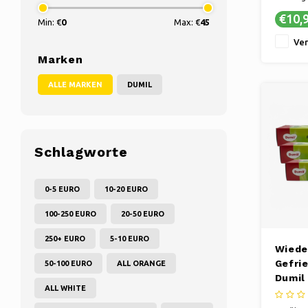
Gefrier- 
€10,
Min: €
0
Max: €
45
Lagerrä
✔ Kompa
Ver
Marken
ALLE MARKEN
DUMIL
Schlagworte
0-5 EURO
10-20 EURO
100-250 EURO
20-50 EURO
250+ EURO
5-10 EURO
Wiede
Gefri
50-100 EURO
ALL ORANGE
Dumil
ALL WHITE
Liter 
Liter 