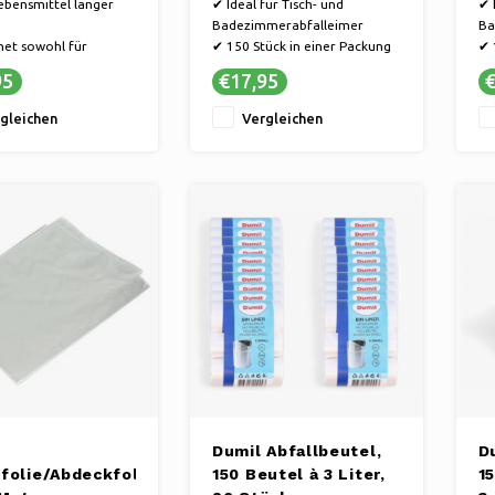
ebensmittel länger
✔ Ideal für Tisch- und
✔ 
ck
Badezimmerabfalleimer
Ba
et sowohl für
✔ 150 Stück in einer Packung
✔ 
als auch für
✔ Dünn, aber stark
✔ 
95
€17,95
€
ume
kt und robust
gleichen
Vergleichen
Dumil Abfallbeutel,
D
folie/Abdeckfolie
150 Beutel à 3 Liter,
15