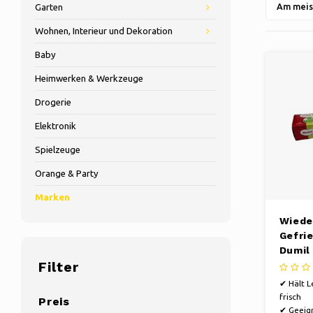
Am meis
Garten
Wohnen, Interieur und Dekoration
Baby
Heimwerken & Werkzeuge
Drogerie
Elektronik
Spielzeuge
Orange & Party
Marken
Wiede
Gefri
Dumil
Filter
Liter 
Liter
✔ Hält L
frisch
Preis
✔ Geeign