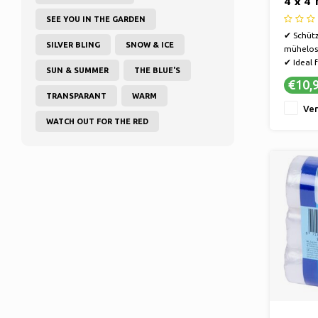
4 x 4
SEE YOU IN THE GARDEN
✔ Schütz
SILVER BLING
SNOW & ICE
mühelos
✔ Ideal 
SUN & SUMMER
THE BLUE'S
Renovie
€10,
✔ Leicht
TRANSPARANT
WARM
installie
Ver
WATCH OUT FOR THE RED