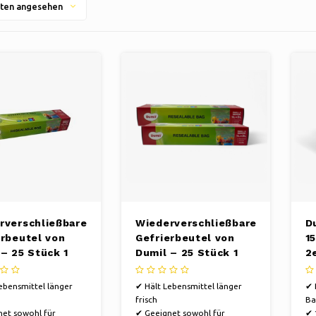
ten angesehen
rverschließbare
Wiederverschließbare
D
erbeutel von
Gefrierbeutel von
15
 – 25 Stück 1
Dumil – 25 Stück 1
2
+ 25 Stück 3
Liter + 25 Stück 3
Liter – Vorteilspack
ebensmittel länger
✔ Hält Lebensmittel länger
✔ 
2 Stück
frisch
Ba
et sowohl für
✔ Geeignet sowohl für
✔ 