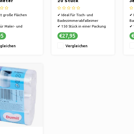
 Meter
20 Stück
3
t große Flächen
✔ Ideal für Tisch- und
✔ 
Badezimmerabfalleimer
Ba
für Maler- und
✔ 150 Stück in einer Packung
✔ 
rungsarbeiten
✔ Dünn, aber stark
✔ 
95
€27,95
€
 und schnell zu
ren
gleichen
Vergleichen