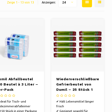
Zeige 1 - 13 von 13
Anzeigen:
24
umil Abfallbeutel
Wiederverschließbare
0 Beutel à 3 Liter –
Gefrierbeutel von
er-Pack
Dumil – 25 Stück 1
Liter + 25 Stück 3
Liter –
Ideal für Tisch- und
✔ Hält Lebensmittel länger
Vorteilspackung 10
dezimmerabfalleimer
frisch
Stück
150 Stück in einer Packung
✔ Geeignet sowohl für