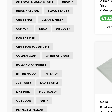
✔ Hält L
ANTRACITE LIKE A STONE
BEAUTY
3 Stü
frisch
✔ Geeign
BEIGE NATURAL
BLACK BEAUTY
Gefrier- 
€13,
CHRISTMAS
CLEAN & FRESH
Lagerrä
✔ Kompa
Ver
COMFORT
DECO
DISCOVER
FOR THE MEN
GIFTS FOR YOU AND ME
GOLDEN GLAM
GREEN AS GRASS
HOLLAND HAPPINESS
IN THE MOOD
INTERIOR
JUST GREY
LADIES ONLY
LIKE PINK
MULTICOLOR
OUTDOOR
PARTY
Sam
Boden
PERFECTLY YELLOW