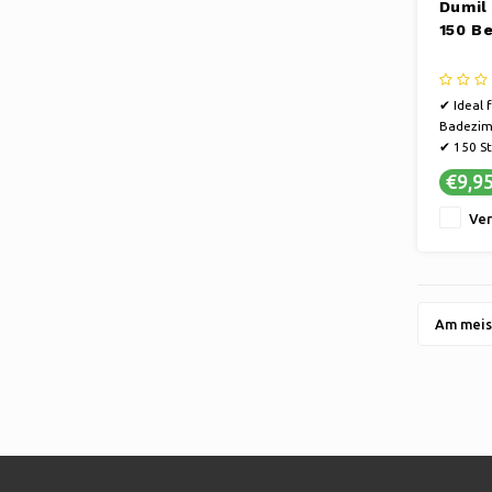
Dumil
150 Be
✔ Ideal 
Badezim
✔ 150 St
✔ Dünn, 
€9,9
Ver
Am meis