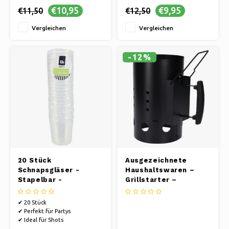
€10,95
€9,95
€11,50
€12,50
Vergleichen
Vergleichen
-12%
20 Stück
Ausgezeichnete
Schnapsgläser -
Haushaltswaren –
Stapelbar -
Grillstarter –
Transparent
Schwarz
✔ 20 Stück
✔ Perfekt für Partys
✔ Ideal für Shots