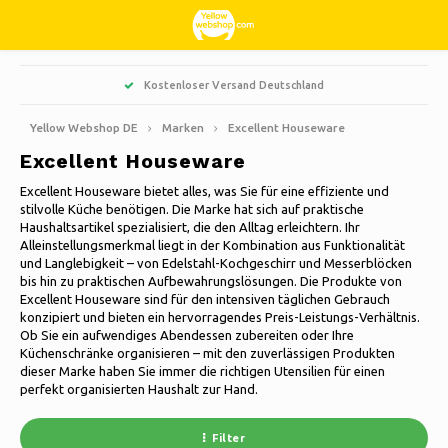
Hoofdmenu / wohnen, interieur und dekoration
Hoofdmenu / süßigkeiten und bonbons
Hoofdmenu / hobbys & freizeit
Hoofdmenu / weihnachten
Hoofdmenu / haushalte
Hoofdmenu / kleidung
Hoofdmenu / garten
Hoofdmenu
Kostenloser Versand Deutschland
Wohnen, Interieur und Dekoration
Süßigkeiten und Bonbons
Hobbys & Freizeit
Weihnachten
Haushalte
Kleidung
Sprache
Garten
Yellow Webshop DE
Marken
Excellent Houseware
Excellent Houseware
Kochen
Bücher
Künstliche Weihnachtsbäume
Jacken Nordberg Outdoor
Süß, sauer und Lakritz
Barbecue
Fußmatten
Nederlands
Excellent Houseware bietet alles, was Sie für eine effiziente und
stilvolle Küche benötigen. Die Marke hat sich auf praktische
Reinigen
Kreativ
Weihnachtskränze & Girlanden
Wintersport Nordberg Outdoor
Pflanzgefäße und Blumentöpfe
Dekoration & Zubehör
Haushaltsartikel spezialisiert, die den Alltag erleichtern. Ihr
Deutsch
Alleinstellungsmerkmal liegt in der Kombination aus Funktionalität
und Langlebigkeit – von Edelstahl-Kochgeschirr und Messerblöcken
Aufbewahrungsboxen
Tiere
Weihnachtsbeleuchtung
Unterwäsche
Sonnenschirme
Duftkerzen
bis hin zu praktischen Aufbewahrungslösungen. Die Produkte von
English
Excellent Houseware sind für den intensiven täglichen Gebrauch
Fahrräder
Weihnachtsdekoration
Socken
Gartendekoration
Glasbilder
konzipiert und bieten ein hervorragendes Preis-Leistungs-Verhältnis.
Ob Sie ein aufwendiges Abendessen zubereiten oder Ihre
Français
Küchenschränke organisieren – mit den zuverlässigen Produkten
Camping
Thermo
Gartenwerkzeuge
Kerzen
dieser Marke haben Sie immer die richtigen Utensilien für einen
perfekt organisierten Haushalt zur Hand.
Español
Reisen
Gartenmöbel
Uhren
Filter
Italiano