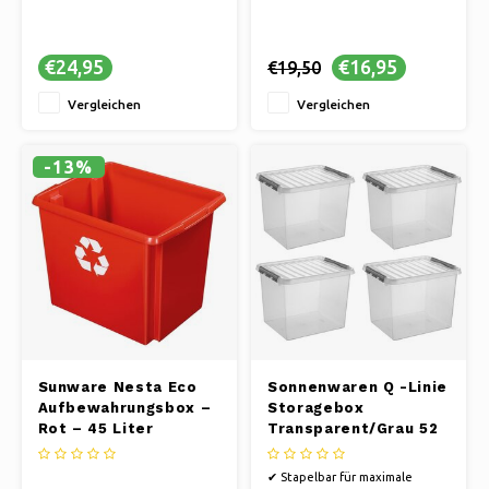
€24,95
€16,95
€19,50
Vergleichen
Vergleichen
-13%
Sunware Nesta Eco
Sonnenwaren Q -Linie
Aufbewahrungsbox –
Storagebox
Rot – 45 Liter
Transparent/Grau 52
Liter - Set von 4
Teilen
✔ Stapelbar für maximale