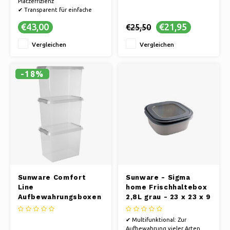
Platzeffizienz
✔ Transparent für einfache
Inhaltserkennung
€43,00
€21,95
€25,50
✔ Robustes und langlebiges
Material für eine lange
Vergleichen
Vergleichen
Nutzungsdauer
✔ Set mit 4 Teilen
-18%
Sunware Comfort
Sunware - Sigma
Line
home Frischhaltebox
Aufbewahrungsboxen
2,8L grau - 23 x 23 x 9
– 9 Liter – 3 Stück
cm
✔ Multifunktional: Zur
Aufbewahrung vieler Arten