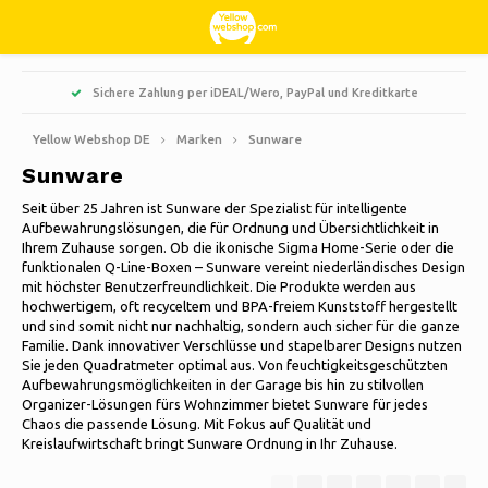
Hoofdmenu / wohnen, interieur und dekoration
Hoofdmenu / süßigkeiten und bonbons
Hoofdmenu / hobbys & freizeit
Hoofdmenu / weihnachten
Hoofdmenu / haushalte
Hoofdmenu / kleidung
Hoofdmenu / garten
Hoofdmenu
Sichere Zahlung per iDEAL/Wero, PayPal und Kreditkarte
Wohnen, Interieur und Dekoration
Süßigkeiten und Bonbons
Hobbys & Freizeit
Weihnachten
Haushalte
Kleidung
Sprache
Garten
Yellow Webshop DE
Marken
Sunware
Sunware
Kochen
Bücher
Künstliche Weihnachtsbäume
Jacken Nordberg Outdoor
Süß, sauer und Lakritz
Barbecue
Fußmatten
Nederlands
Seit über 25 Jahren ist Sunware der Spezialist für intelligente
Aufbewahrungslösungen, die für Ordnung und Übersichtlichkeit in
Reinigen
Kreativ
Weihnachtskränze & Girlanden
Wintersport Nordberg Outdoor
Pflanzgefäße und Blumentöpfe
Dekoration & Zubehör
Ihrem Zuhause sorgen. Ob die ikonische Sigma Home-Serie oder die
Deutsch
funktionalen Q-Line-Boxen – Sunware vereint niederländisches Design
mit höchster Benutzerfreundlichkeit. Die Produkte werden aus
Aufbewahrungsboxen
Tiere
Weihnachtsbeleuchtung
Unterwäsche
Sonnenschirme
Duftkerzen
hochwertigem, oft recyceltem und BPA-freiem Kunststoff hergestellt
English
und sind somit nicht nur nachhaltig, sondern auch sicher für die ganze
Fahrräder
Weihnachtsdekoration
Socken
Gartendekoration
Glasbilder
Familie. Dank innovativer Verschlüsse und stapelbarer Designs nutzen
Sie jeden Quadratmeter optimal aus. Von feuchtigkeitsgeschützten
Français
Aufbewahrungsmöglichkeiten in der Garage bis hin zu stilvollen
Camping
Thermo
Gartenwerkzeuge
Kerzen
Organizer-Lösungen fürs Wohnzimmer bietet Sunware für jedes
Chaos die passende Lösung. Mit Fokus auf Qualität und
Español
Kreislaufwirtschaft bringt Sunware Ordnung in Ihr Zuhause.
Reisen
Gartenmöbel
Uhren
Italiano