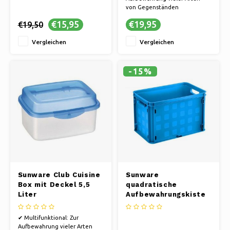
von Gegenständen
✔ Langlebigkeit: Robustes
€15,95
€19,95
€19,50
Design für sichere und
langfristige Lagerung
Vergleichen
Vergleichen
✔ Handliche Größe: Kompakt
und platzsparend, einfache
Handhabung
✔ Komfort: Hält Ihre Sachen
-15%
sauber und geschützt
Sunware Club Cuisine
Sunware
Box mit Deckel 5,5
quadratische
Liter
Aufbewahrungskiste
– Blau – 26 Liter
✔ Multifunktional: Zur
Aufbewahrung vieler Arten