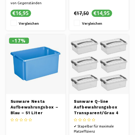
von Gegenständen
✔ Langlebigkeit: Robustes
€16,95
€14,95
€17,50
Design für sichere und
langfristige Lagerung
Vergleichen
Vergleichen
✔ Handliche Größe: Kompakt
und platzsparend, einfache
Handhabung
✔ Komfort: Hält Ihre Sachen
-17%
sauber und geschützt
Sunware Nesta
Sunware Q-line
Aufbewahrungsbox –
Aufbewahrungsbox
Blau – 51 Liter
Transparent/Grau 4
Liter - Set mit 6
Stück
✔ Stapelbar für maximale
Platzeffizienz