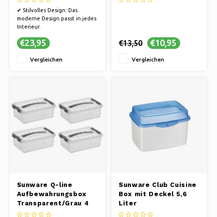
✔ Stilvolles Design: Das
moderne Design passt in jedes
Interieur.
✔ Geruchsbarriere: Verhindert
€23,95
€10,95
€13,50
unangenehme Gerüche und
die Ausbreitung von Bakterien
Vergleichen
Vergleichen
✔ Nachhaltig:
Umweltfreundlich, hergestellt
aus recycelten Materialien
✔ Glatte Oberfläche für
mühelose R
Sunware Q-line
Sunware Club Cuisine
Aufbewahrungsbox
Box mit Deckel 5,6
Transparent/Grau 4
Liter
Liter - Set mit 4