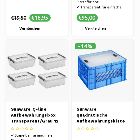
Platzeffizienz
✔ Transparent für einfache
Inhaltserkennung
€16,95
€95,00
€19,50
✔ Robustes und langlebiges
Material für eine lange
Vergleichen
Vergleichen
Nutzungsdauer
✔ Set mit 4 Teilen
-14%
Sunware Q-line
Sunware
Aufbewahrungsbox
quadratische
Transparent/Grau 12
Aufbewahrungskiste
Liter - Set mit 4
mit Deckel – Blau –
Stück
52 Liter
✔ Stapelbar für maximale