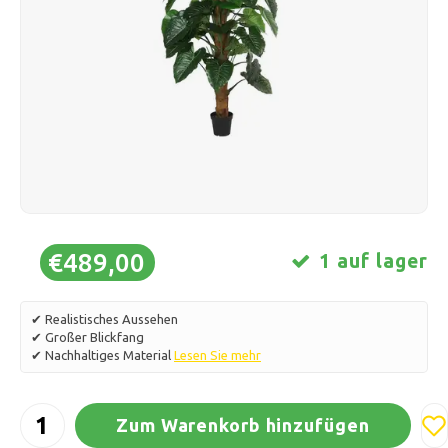
Schlittschuhlaufen
Kissen & Bettwäsche
Polski
Sport
Lampen & Beleuchtung
Sonstiges
Körbe, Töpfe & Vasen
Möbel
€489,00
1 auf lager
✔ Realistisches Aussehen
✔ Großer Blickfang
✔ Nachhaltiges Material
Lesen Sie mehr
Zum Warenkorb hinzufügen