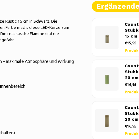
Ergänzend
ze Rustic 15 cm in Schwarz. Die
Count
zen Farbe macht diese LED-Kerze zum
Stubk
. Die realistische Flamme und die
15 cm
dgefahr.
€15,95
Produk
cm – maximale Atmosphäre und Wirkung
Count
Stubk
20 cm
€16,95
e Innenbereich
Produk
Count
Stubk
20 cm
€16,95
thalten)
Produk