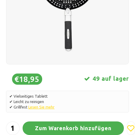
Schlittschuhlaufen
Kissen & Bettwäsche
Polski
Sport
Lampen & Beleuchtung
Sonstiges
Körbe, Töpfe & Vasen
Möbel
€18,95
49 auf lager
✔ Vielseitiges Tablett
✔ Leicht zu reinigen
✔ Grillfest
Lesen Sie mehr
Zum Warenkorb hinzufügen