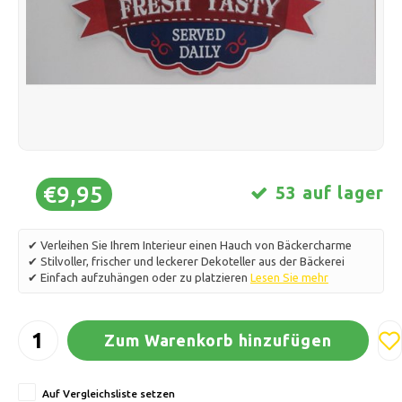
Schlittschuhlaufen
Kissen & Bettwäsche
Polski
Sport
Lampen & Beleuchtung
Sonstiges
Körbe, Töpfe & Vasen
Möbel
€9,95
53 auf lager
✔ Verleihen Sie Ihrem Interieur einen Hauch von Bäckercharme
✔ Stilvoller, frischer und leckerer Dekoteller aus der Bäckerei
✔ Einfach aufzuhängen oder zu platzieren
Lesen Sie mehr
Zum Warenkorb hinzufügen
Auf Vergleichsliste setzen