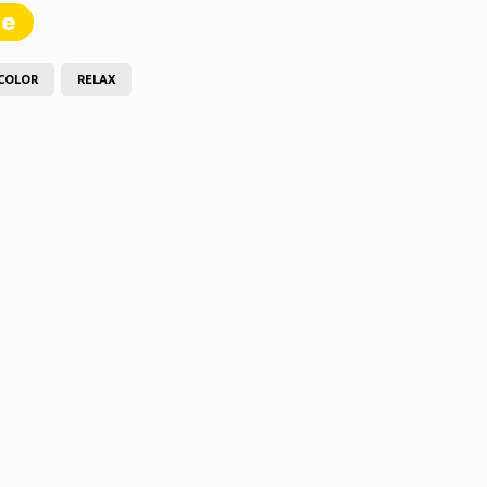
te
COLOR
RELAX