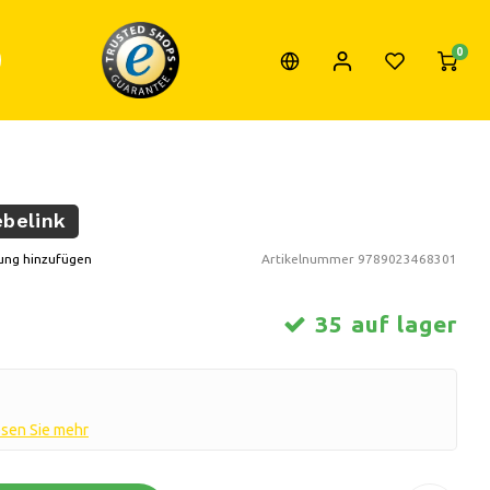
0
ebelink
ung hinzufügen
Artikelnummer
9789023468301
35 auf lager
sen Sie mehr