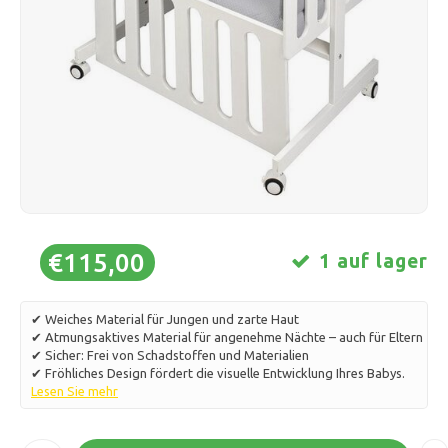
Schlittschuhlaufen
Kissen & Bettwäsche
Polski
Sport
Lampen & Beleuchtung
Sonstiges
Körbe, Töpfe & Vasen
Möbel
€115,00
1 auf lager
✔ Weiches Material für Jungen und zarte Haut
✔ Atmungsaktives Material für angenehme Nächte – auch für Eltern
✔ Sicher: Frei von Schadstoffen und Materialien
✔ Fröhliches Design fördert die visuelle Entwicklung Ihres Babys.
Lesen Sie mehr