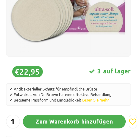
Schlittschuhlaufen
Kissen & Bettwäsche
Polski
Sport
Lampen & Beleuchtung
Sonstiges
Körbe, Töpfe & Vasen
Möbel
€22,95
3 auf lager
✔ Antibakterieller Schutz für empfindliche Brüste
✔ Entwickelt von Dr. Brown für eine effektive Behandlung
✔ Bequeme Passform und Langlebigkeit
Lesen Sie mehr
Zum Warenkorb hinzufügen