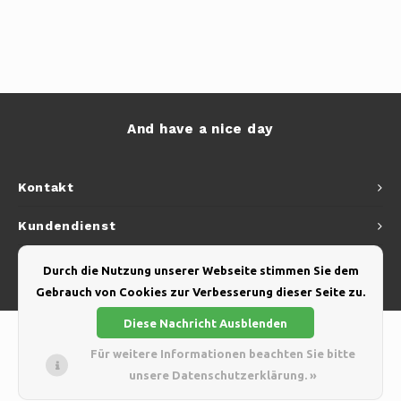
And have a nice day
Kontakt
Kundendienst
Mein Konto
Durch die Nutzung unserer Webseite stimmen Sie dem
Gebrauch von Cookies zur Verbesserung dieser Seite zu.
Diese Nachricht Ausblenden
Für weitere Informationen beachten Sie bitte
unsere Datenschutzerklärung. »
© Copyright 2026 Yellow Webshop - Theme by
Shopmonkey