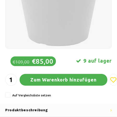
Schlittschuhlaufen
Kissen & Bettwäsche
Polski
Sport
Lampen & Beleuchtung
Sonstiges
Körbe, Töpfe & Vasen
Möbel
€85,00
9 auf lager
€109,00
Zum Warenkorb hinzufügen
Auf Vergleichsliste setzen
Produktbeschreibung