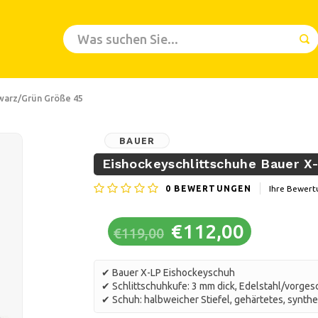
hwarz/Grün Größe 45
BAUER
Eishockeyschlittschuhe Bauer X
0
BEWERTUNGEN
Ihre Bewert
€112,00
€119,00
✔ Bauer X-LP Eishockeyschuh
✔ Schlittschuhkufe: 3 mm dick, Edelstahl/vorges
✔ Schuh: halbweicher Stiefel, gehärtetes, synth