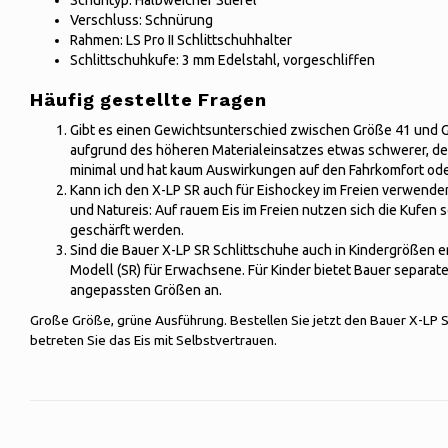
Schuhtyp: Halbweicher Stiefel
Verschluss: Schnürung
Rahmen: LS Pro II Schlittschuhhalter
Schlittschuhkufe: 3 mm Edelstahl, vorgeschliffen
Häufig gestellte Fragen
Gibt es einen Gewichtsunterschied zwischen Größe 41 und 
aufgrund des höheren Materialeinsatzes etwas schwerer, de
minimal und hat kaum Auswirkungen auf den Fahrkomfort oder
Kann ich den X-LP SR auch für Eishockey im Freien verwenden
und Natureis: Auf rauem Eis im Freien nutzen sich die Kufen
geschärft werden.
Sind die Bauer X-LP SR Schlittschuhe auch in Kindergrößen erh
Modell (SR) für Erwachsene. Für Kinder bietet Bauer separat
angepassten Größen an.
Große Größe, grüne Ausführung. Bestellen Sie jetzt den Bauer X-LP 
betreten Sie das Eis mit Selbstvertrauen.