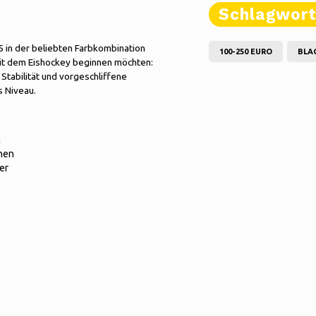
Schlagwor
 in der beliebten Farbkombination
100-250 EURO
BLA
mit dem Eishockey beginnen möchten:
 Stabilität und vorgeschliffene
s Niveau.
n
hen
er