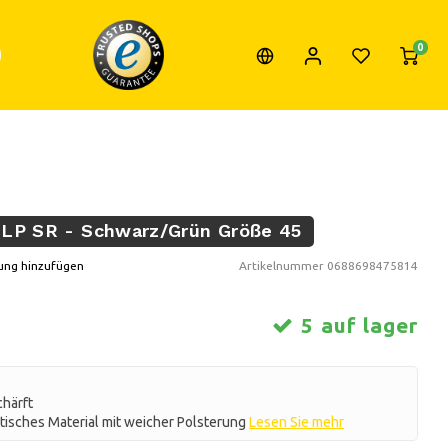
0
-LP SR - Schwarz/Grün Größe 45
ung hinzufügen
Artikelnummer
0688698475814
5 auf lager
chärft
etisches Material mit weicher Polsterung
Lesen Sie mehr