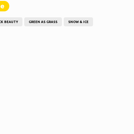
te
CK BEAUTY
GREEN AS GRASS
SNOW & ICE