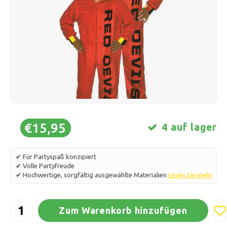
Schlittschuhlaufen
Kissen & Bettwäsche
Polski
Sport
Lampen & Beleuchtung
Sonstiges
Körbe, Töpfe & Vasen
Möbel
€15,95
4 auf lager
✔ Für Partyspaß konzipiert
✔ Volle Partyfreude
✔ Hochwertige, sorgfältig ausgewählte Materialien
Lesen Sie mehr
Zum Warenkorb hinzufügen