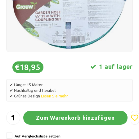
Schlittschuhlaufen
Kissen & Bettwäsche
Polski
Sport
Lampen & Beleuchtung
Sonstiges
Körbe, Töpfe & Vasen
Möbel
€18,95
1 auf lager
✔ Länge: 15 Meter
✔ Nachhaltig und flexibel
✔ Grünes Design
Lesen Sie mehr
Zum Warenkorb hinzufügen
Auf Vergleichsliste setzen