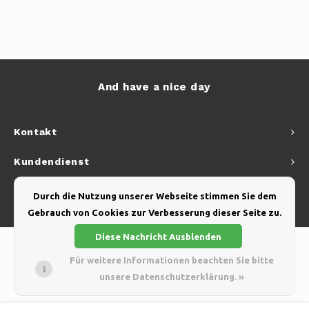
And have a nice day
Kontakt
Kundendienst
Mein Konto
Durch die Nutzung unserer Webseite stimmen Sie dem
Gebrauch von Cookies zur Verbesserung dieser Seite zu.
Diese Nachricht Ausblenden
Für weitere Informationen beachten Sie bitte
unsere Datenschutzerklärung. »
© Copyright 2026 Yellow Webshop - Theme by
Shopmonkey