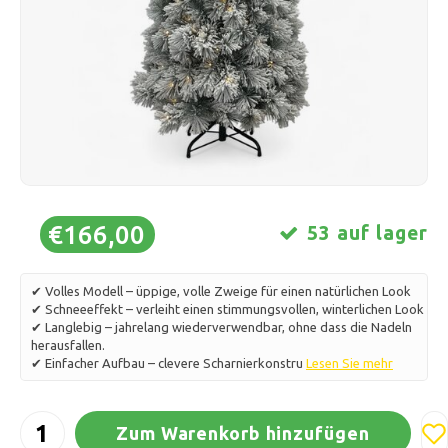
Schlittschuhlaufen
Kissen & Bettwäsche
Polski
Sport
Lampen & Beleuchtung
Sonstiges
Körbe, Töpfe & Vasen
Möbel
€166,00
53 auf lager
✔ Volles Modell – üppige, volle Zweige für einen natürlichen Look
✔ Schneeeffekt – verleiht einen stimmungsvollen, winterlichen Look
✔ Langlebig – jahrelang wiederverwendbar, ohne dass die Nadeln
herausfallen.
✔ Einfacher Aufbau – clevere Scharnierkonstru
Lesen Sie mehr
Zum Warenkorb hinzufügen