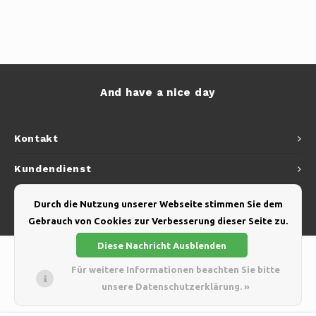
And have a nice day
Kontakt
Kundendienst
Mein Konto
Durch die Nutzung unserer Webseite stimmen Sie dem
Gebrauch von Cookies zur Verbesserung dieser Seite zu.
Diese Nachricht Ausblenden
Für weitere Informationen beachten Sie bitte
unsere Datenschutzerklärung. »
© Copyright 2026 Yellow Webshop - Theme by
Shopmonkey