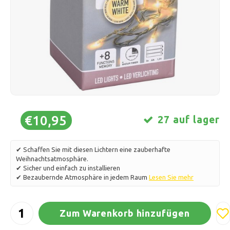
Schlittschuhlaufen
Kissen & Bettwäsche
Polski
Sport
Lampen & Beleuchtung
Sonstiges
Körbe, Töpfe & Vasen
Möbel
€10,95
27 auf lager
✔ Schaffen Sie mit diesen Lichtern eine zauberhafte
Weihnachtsatmosphäre.
✔ Sicher und einfach zu installieren
✔ Bezaubernde Atmosphäre in jedem Raum
Lesen Sie mehr
Zum Warenkorb hinzufügen